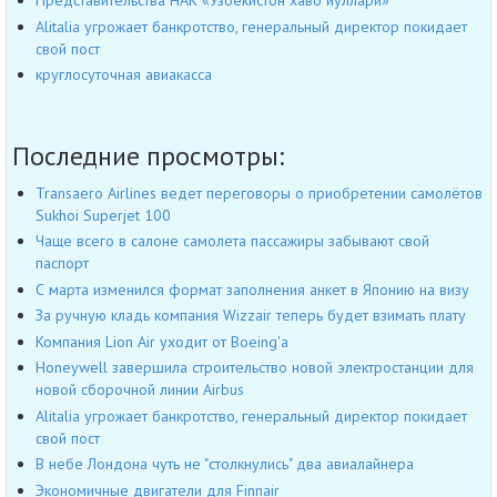
Представительства НАК «Узбекистон хаво йуллари»
Alitalia угрожает банкротство, генеральный директор покидает
свой пост
круглосуточная авиакасса
Последние просмотры:
Transaero Airlines ведет переговоры о приобретении самолётов
Sukhoi Superjet 100
Чаще всего в салоне самолета пассажиры забывают свой
паспорт
С марта изменился формат заполнения анкет в Японию на визу
За ручную кладь компания Wizzair теперь будет взимать плату
Компания Lion Air уходит от Boeing'а
Honeywell завершила строительство новой электростанции для
новой сборочной линии Airbus
Alitalia угрожает банкротство, генеральный директор покидает
свой пост
В небе Лондона чуть не "столкнулись" два авиалайнера
Экономичные двигатели для Finnair