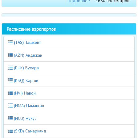
Подробнее
4680 просмотров
Расписание аэропортов
(TAS) Ташкент
(AZN) Андижан
(BHK) Бухара
(KSQ) Карши
(NVI) Навои
(NMA) Наманган
(NCU) Нукус
(SKD) Самарканд