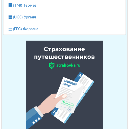
(TMJ) Термез
(UGC) Ургенч
(FEG) Фергана