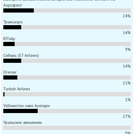
Аэрофлот
24%
Трансаэро
14%
ЮТэйр
9%
Сибирь (S7 Airlines)
14%
Orenair
11%
Turkish Airlines
1%
Узбекистон хаво йуллари
27%
Уральские авиалинии
0%