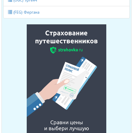
(UGC) Ургенч
(FEG) Фергана