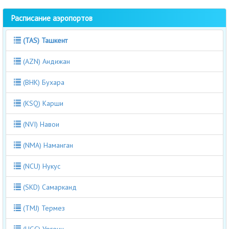
Расписание аэропортов
(TAS) Ташкент
(AZN) Андижан
(BHK) Бухара
(KSQ) Карши
(NVI) Навои
(NMA) Наманган
(NCU) Нукус
(SKD) Самарканд
(TMJ) Термез