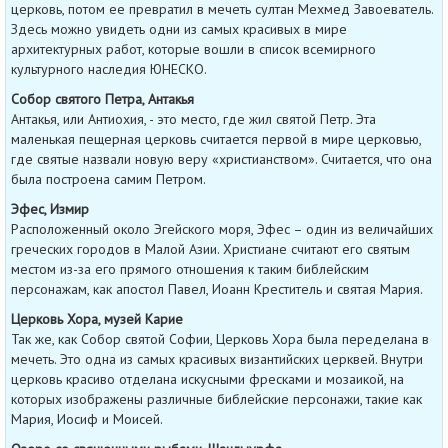
церковь, потом ее превратил в мечеть султан Мехмед Завоеватель.
Здесь можно увидеть одни из самых красивых в мире
архитектурных работ, которые вошли в список всемирного
культурного наследия ЮНЕСКО.
Собор святого Петра, Антакья
Антакья, или Антиохия, - это место, где жил святой Петр. Эта
маленькая пещерная церковь считается первой в мире церковью,
где святые назвали новую веру «христианством». Считается, что она
была построена самим Петром.
Эфес, Измир
Расположенный около Эгейского моря, Эфес – один из величайших
греческих городов в Малой Азии. Христиане считают его святым
местом из-за его прямого отношения к таким библейским
персонажам, как апостол Павел, Иоанн Креститель и святая Мария.
Церковь Хора, музей Карие
Так же, как Собор святой Софии, Церковь Хора была переделана в
мечеть. Это одна из самых красивых византийских церквей. Внутри
церковь красиво отделана искусными фресками и мозаикой, на
которых изображены различные библейские персонажи, такие как
Мария, Иосиф и Моисей.