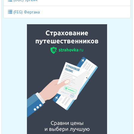
(FEG) Фергана