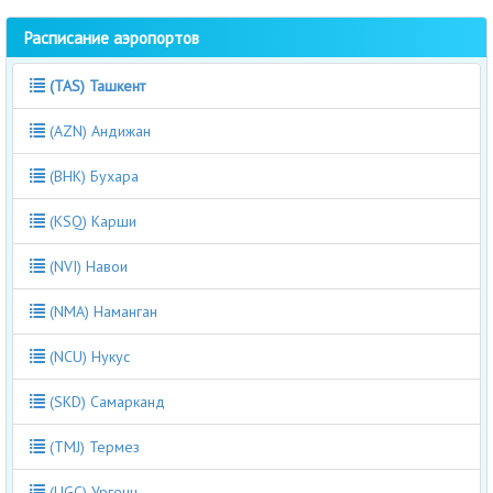
Расписание аэропортов
(TAS) Ташкент
(AZN) Андижан
(BHK) Бухара
(KSQ) Карши
(NVI) Навои
(NMA) Наманган
(NCU) Нукус
(SKD) Самарканд
(TMJ) Термез
(UGC) Ургенч