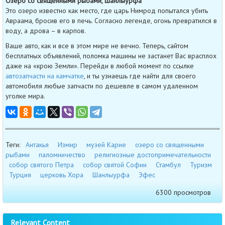
Озеро со священными рыбами, Шанлыурфа
Это озеро известно как место, где царь Нимрод попытался убить
Авраама, бросив его в печь. Согласно легенде, огонь превратился в
воду, а дрова – в карпов.
Ваше авто, как и все в этом мире не вечно. Теперь, сайтом
бесплатных объявлений, поломка машины не застанет Вас врасплох
даже на «крою Земли». Перейди в любой момент по ссылке
автозапчасти на камчатке
, и ты узнаешь где найти для своего
автомобиля любые запчасти по дешевле в самом удаленном
уголке мира.
Теги:
Антакья
Измир
музей Карие
озеро со священными
рыбами
паломничество
религиозные достопримечательности
собор святого Петра
собор святой Софии
Стамбул
Туризм
Турция
церковь Хора
Шанлыурфа
Эфес
6300 просмотров
Relevant Content