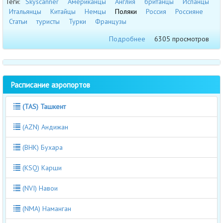
Теги:
Skyscanner
Американцы
Англия
британцы
Испанцы
Итальянцы
Китайцы
Немцы
Поляки
Россия
Россияне
Статьи
туристы
Турки
Французы
Подробнее
6305 просмотров
Расписание аэропортов
(TAS) Ташкент
(AZN) Андижан
(BHK) Бухара
(KSQ) Карши
(NVI) Навои
(NMA) Наманган