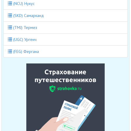
(NCU) Нукус
(SKD) Самарканд
(TMJ) Термез
(UGC) Ургенч
(FEG) Фергана