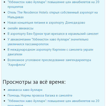
"Узбекистон хаво йуллари": повышение цен авиабилетов на 20
процентов
Отель The Residence Hotels открыл собственный аэропорт на
Мальдивах
Новая концепция питания в аэропорту Домодедово
онлайн авиакассы
В аэропорту Бен-Гурион трап врезался в израильский самолет
У авиакомпании "Узбекистон хаво йуллари" значительно
увеличился пассажиропоток
В международном аэропорту Киргизии с самолета украли
двигатели
Возможное уголовное преследование замгендиректора
"Аэрофлота"
Просмотры за всё время:
авиакасса хаво йуллари
Помощь. Нормы провоза багажа в самолёте
"Узбекистон хаво йуллари": повышение цен авиабилетов на 20
процентов