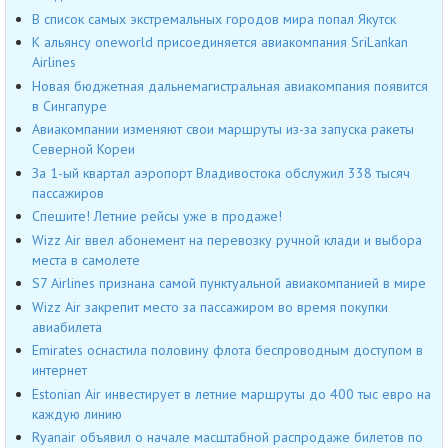
В список самых экстремальных городов мира попал Якутск
К альянсу oneworld присоединяется авиакомпания SriLankan
Airlines
Новая бюджетная дальнемагистральная авиакомпания появится
в Сингапуре
Авиакомпании изменяют свои маршруты из-за запуска ракеты
Северной Кореи
За 1-ый квартал аэропорт Владивостока обслужил 338 тысяч
пассажиров
Спешите! Летние рейсы уже в продаже!
Wizz Air ввел абонемент на перевозку ручной клади и выбора
места в самолете
S7 Airlines признана самой пунктуальной авиакомпанией в мире
Wizz Air закрепит место за пассажиром во время покупки
авиабилета
Emirates оснастила половину флота беспроводным доступом в
интернет
Estonian Air инвестирует в летние маршруты до 400 тыс евро на
каждую линию
Ryanair объявил о начале масштабной распродаже билетов по