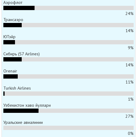
Аэрофлот
24%
Трансаэро
14%
ЮТэйр
9%
Сибирь (S7 Airlines)
14%
Orenair
11%
Turkish Airlines
1%
Узбекистон хаво йуллари
27%
Уральские авиалинии
0%