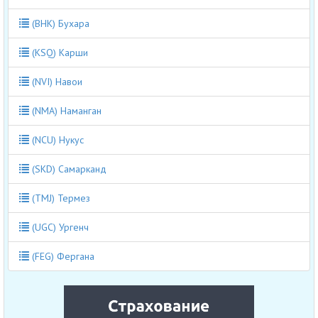
(BHK) Бухара
(KSQ) Карши
(NVI) Навои
(NMA) Наманган
(NCU) Нукус
(SKD) Самарканд
(TMJ) Термез
(UGC) Ургенч
(FEG) Фергана