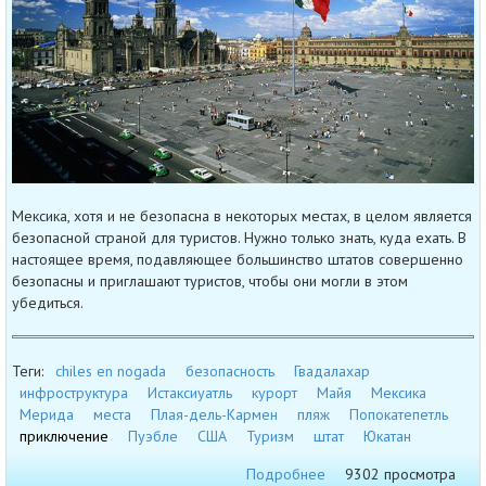
Мексика, хотя и не безопасна в некоторых местах, в целом является
безопасной страной для туристов. Нужно только знать, куда ехать. В
настоящее время, подавляющее большинство штатов совершенно
безопасны и приглашают туристов, чтобы они могли в этом
убедиться.
Теги:
chiles en nogada
безопасность
Гвадалахар
инфроструктура
Истаксиуатль
курорт
Майя
Мексика
Мерида
места
Плая-дель-Кармен
пляж
Попокатепетль
приключение
Пуэбле
США
Туризм
штат
Юкатан
Подробнее
9302 просмотра