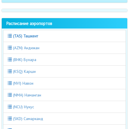
Расписание аэропортов
(TAS) Ташкент
(AZN) Андижан
(BHK) Бухара
(KSQ) Карши
(NVI) Навои
(NMA) Наманган
(NCU) Нукус
(SKD) Самарканд