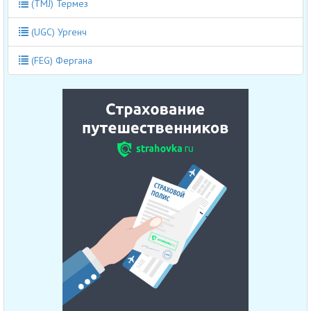
(TMJ) Термез
(UGC) Ургенч
(FEG) Фергана