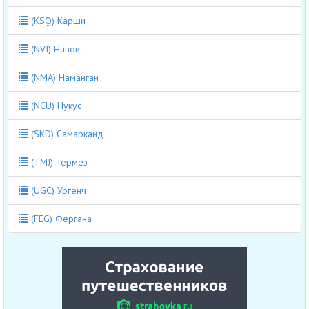
(KSQ) Карши
(NVI) Навои
(NMA) Наманган
(NCU) Нукус
(SKD) Самарканд
(TMJ) Термез
(UGC) Ургенч
(FEG) Фергана