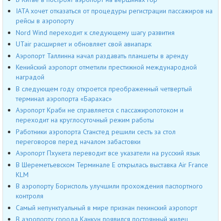
IATA хочет отказаться от процедуры регистрации пассажиров на
рейсы в аэропорту
Nord Wind переходит к следующему шагу развития
UTair расширяет и обновляет свой авиапарк
Аэропорт Таллинна начал раздавать планшеты в аренду
Кенийский аэропорт отметили престижной международной
наградой
В следующем году откроется преображенный четвертый
терминал аэропорта «Барахас»
Аэропорт Краби не справляется с пассажиропотоком и
переходит на круглосуточный режим работы
Работники аэропорта Станстед решили сесть за стол
переговоров перед началом забастовки
Аэропорт Пхукета переводит все указатели на русский язык
В Шереметьевском Терминале Е открылась выставка Air France
KLM
В аэропорту Борисполь улучшили прохождения паспортного
контроля
Cамый непунктуальный в мире признан пекинский аэропорт
В аэропорту города Канкун появился постоянный жилец