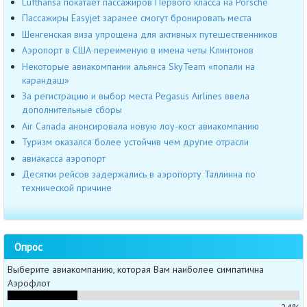
Lufthansa покатает пассажиров Первого класса на Porsche
Пассажиры Easyjet заранее смогут бронировать места
Шенгенская виза упрощена для активных путешественников
Аэропорт в США переименую в имена четы Клинтонов
Некоторые авиакомпании альянса SkyTeam «попали на
карандаш»
За регистрацию и выбор места Pegasus Airlines ввела
дополнительные сборы
Air Canada анонсировала новую лоу-кост авиакомпанию
Туризм оказался более устойчив чем другие отрасли
авиакасса аэропорт
Десятки рейсов задержались в аэропорту Таллинна по
технической причине
Опрос
Выберите авиакомпанию, которая Вам наиболее симпатична
Аэрофлот