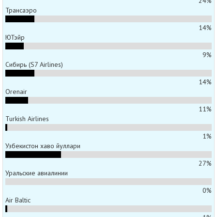
24%
Трансаэро
14%
ЮТэйр
9%
Сибирь (S7 Airlines)
14%
Orenair
11%
Turkish Airlines
1%
Узбекистон хаво йуллари
27%
Уральские авиалинии
0%
Air Baltic