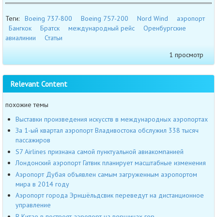
Теги:
Boeing 737-800
Boeing 757-200
Nord Wind
аэропорт
Бангкок
Братск
международный рейс
Оренбургские
авиалинии
Статьи
1 просмотр
Relevant Content
похожие темы
Выставки произведения искусств в международных аэропортах
За 1-ый квартал аэропорт Владивостока обслужил 338 тысяч
пассажиров
S7 Airlines признана самой пунктуальной авиакомпанией
Лондонский аэропорт Гатвик планирует масштабные изменения
Аэропорт Дубая объявлен самым загруженным аэропортом
мира в 2014 году
Аэропорт города Эрншёльдсвик переведут на дистанционное
управление
В Китае в построят аэропорт на вершинах гор