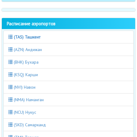
Расписание аэропортов
(TAS) Ташкент
(AZN) Андижан
(BHK) Бухара
(KSQ) Карши
(NVI) Навои
(NMA) Наманган
(NCU) Нукус
(SKD) Самарканд