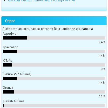
Десятка лучших пляжей мира по версии CNN
Опрос
Выберите авиакомпанию, которая Вам наиболее симпатична
Аэрофлот
24%
Трансаэро
14%
ЮТэйр
9%
Сибирь (S7 Airlines)
14%
Orenair
11%
Turkish Airlines