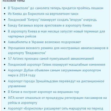
похожие темы
В "Борисполе" до самолета теперь придется пройтись пешком
Из Киева до Борисполя на вертолетном такси
Лондонский "Хитроу" планирует создать "вторую" очередь
Банду багажных воров арестовали в аэропорту Киева
В аэропорту Киева в мае месяце запустят новый терминал для
чартерных рейсов
Аавиабилеты в Украине возможно подорожают
Упрощения визового режима для иностранных авиапассажиров в
аэропорту "Владивосток"
S7 Airlines признана самой пунктуальной авиакомпанией
Лондонский аэропорт Гатвик планирует масштабные изменения
Аэропорт Дубая объявлен самым загруженным аэропортом
мира в 2014 году
Аэропорт города Эрншёльдсвик переведут на дистанционное
управление
В Китае в построят аэропорт на вершинах гор
IATA хочет отказаться от процедуры регистрации пассажиров на
рейсы в аэропорту
Аэропорт «Борисполь» расширяет сеть маршрутов на период