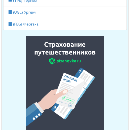
(TMJ) Термез
(UGC) Ургенч
(FEG) Фергана