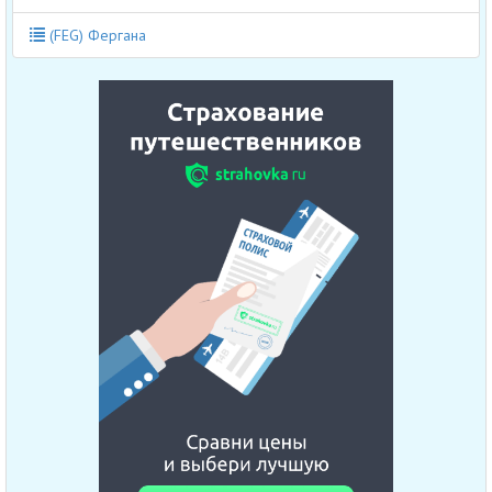
(FEG) Фергана