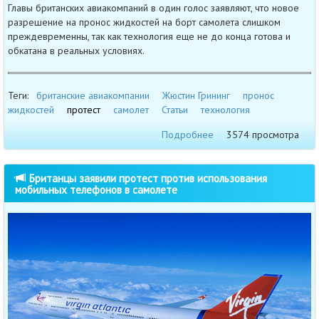
Главы британских авиакомпаний в один голос заявляют, что новое
разрешение на пронос жидкостей на борт самолета слишком
преждевременны, так как технология еще не до конца готова и
обкатана в реальных условиях.
Теги:
британские авиакомпании
Жюстин Грининг
пронос
жидкостей
протест
самолет
Статьи
технология
Подробнее
3574 просмотра
Британцы заявили протест против использования
мобильных телефонов в самолете