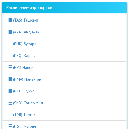
Расписание аэропортов
(TAS) Ташкент
(AZN) Андижан
(BHK) Бухара
(KSQ) Карши
(NVI) Навои
(NMA) Наманган
(NCU) Нукус
(SKD) Самарканд
(TMJ) Термез
(UGC) Ургенч