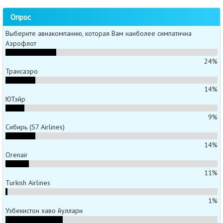
Опрос
Выберите авиакомпанию, которая Вам наиболее симпатична
Аэрофлот
24%
Трансаэро
14%
ЮТэйр
9%
Сибирь (S7 Airlines)
14%
Orenair
11%
Turkish Airlines
1%
Узбекистон хаво йуллари