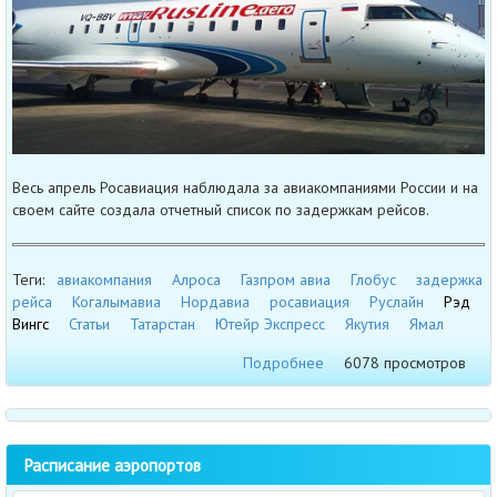
Весь апрель Росавиация наблюдала за авиакомпаниями России и на
своем сайте создала отчетный список по задержкам рейсов.
Теги:
авиакомпания
Алроса
Газпром авиа
Глобус
задержка
рейса
Когалымавиа
Нордавиа
росавиация
Руслайн
Рэд
Вингс
Статьи
Татарстан
Ютейр Экспресс
Якутия
Ямал
Подробнее
6078 просмотров
Расписание аэропортов