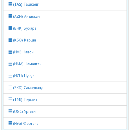
(TAS) Ташкент
(AZN) Андижан
(BHK) Бухара
(KSQ) Карши
(NVI) Навои
(NMA) Наманган
(NCU) Нукус
(SKD) Самарканд
(TMJ) Термез
(UGC) Ургенч
(FEG) Фергана