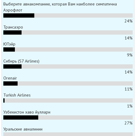
Выберите авиакомпанию, которая Вам наиболее симпатична
Аэрофлот
24%
Трансаэро
14%
ЮТэйр
9%
Сибирь (S7 Airlines)
14%
Orenair
11%
Turkish Airlines
1%
Узбекистон хаво йуллари
27%
Уральские авиалинии