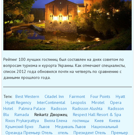
Рейтинг 100 лучших гостиниц был составлен на днях советом по
вопросам туризма и курорта Украины. Как отмечают специалисты,
список 2012 года обновился почти на четверть по сравнению с
данными прошлого года.
Теги:
Best Western
Citadel Inn
Fairmont
Four Points
Hyatt
Hyatt Regency
InterContinental
Leopolis
Mirotel
Opera
Hotel
Palmira Palace
Radisson
Radisson Alushta
Radisson
Blu
Ramada
Reikartz Дворжец
Respect Hall Resort & Spa
Rixos Prykarpattya
Вилла Елена
гостинцы
Киев
Киева
Крымский Бриз
Львов
Медиваль Львов
Национальный
Ореанда Премьер Отель
отель
Президент Отель
Премьер