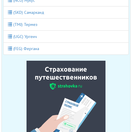
(NCU) Нукус
(SKD) Самарканд
(TMJ) Термез
(UGC) Ургенч
(FEG) Фергана