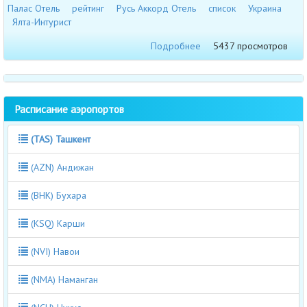
Палас Отель
рейтинг
Русь Аккорд Отель
список
Украина
Ялта-Интурист
Подробнее
5437 просмотров
Расписание аэропортов
(TAS) Ташкент
(AZN) Андижан
(BHK) Бухара
(KSQ) Карши
(NVI) Навои
(NMA) Наманган