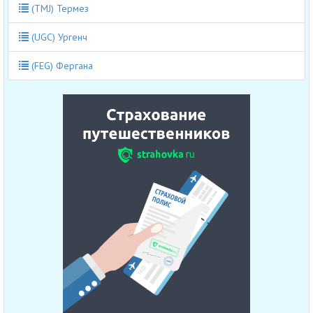
(TMJ) Термез
(UGC) Ургенч
(FEG) Фергана