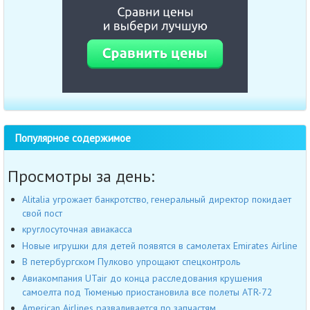
Популярное содержимое
Просмотры за день:
Alitalia угрожает банкротство, генеральный директор покидает
свой пост
круглосуточная авиакасса
Новые игрушки для детей появятся в самолетах Emirates Airline
В петербургском Пулково упрощают спецконтроль
Авиакомпания UTair до конца расследования крушения
самоелта под Тюменью приостановила все полеты ATR-72
American Airlines разваливается по запчастям