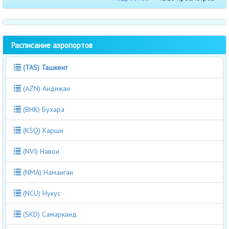
Расписание аэропортов
(TAS) Ташкент
(AZN) Андижан
(BHK) Бухара
(KSQ) Карши
(NVI) Навои
(NMA) Наманган
(NCU) Нукус
(SKD) Самарканд