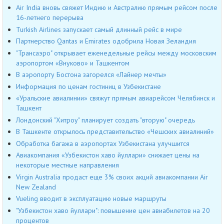
Air India вновь свяжет Индию и Австралию прямым рейсом после
16-летнего перерыва
Turkish Airlines запускает самый длинный рейс в мире
Партнерство Qantas и Emirates одобрила Новая Зеландия
"Трансаэро" открывает еженедельные рейсы между московским
аэропортом «Внуково» и Ташкентом
В аэропорту Бостона загорелся «Лайнер мечты»
Информация по ценам гостиниц в Узбекистане
«Уральские авиалинии» свяжут прямым авиарейсом Челябинск и
Ташкент
Лондонский "Хитроу" планирует создать "вторую" очередь
В Ташкенте открылось представительство «Чешских авиалиний»
Обработка багажа в аэропортах Узбекистана улучшится
Авиакомпания «Узбекистон хаво йуллари» снижает цены на
некоторые местные направления
Virgin Australia продаст еще 3% своих акций авиакомпании Air
New Zealand
Vueling вводит в эксплуатацию новые маршруты
"Узбекистон хаво йуллари": повышение цен авиабилетов на 20
процентов