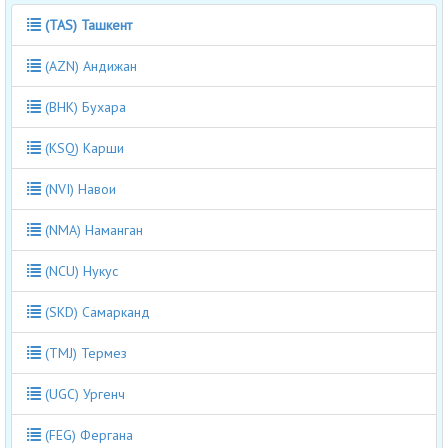
(TAS) Ташкент
(AZN) Андижан
(BHK) Бухара
(KSQ) Карши
(NVI) Навои
(NMA) Наманган
(NCU) Нукус
(SKD) Самарканд
(TMJ) Термез
(UGC) Ургенч
(FEG) Фергана