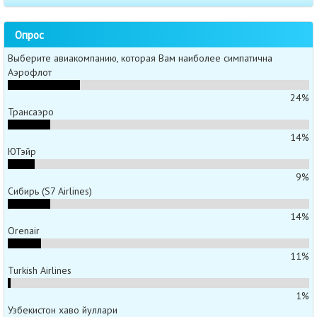
Опрос
Выберите авиакомпанию, которая Вам наиболее симпатична
Аэрофлот
24%
Трансаэро
14%
ЮТэйр
9%
Сибирь (S7 Airlines)
14%
Orenair
11%
Turkish Airlines
1%
Узбекистон хаво йуллари