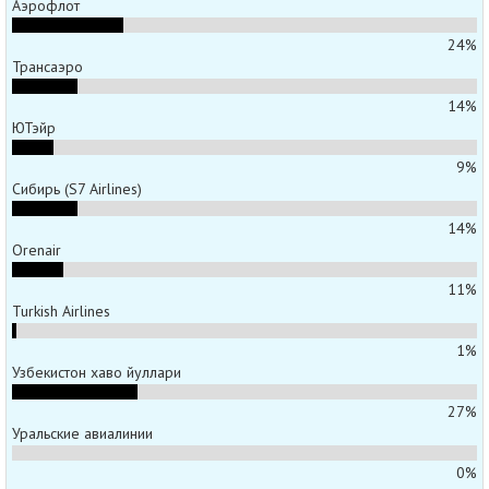
Аэрофлот
24%
Трансаэро
14%
ЮТэйр
9%
Сибирь (S7 Airlines)
14%
Orenair
11%
Turkish Airlines
1%
Узбекистон хаво йуллари
27%
Уральские авиалинии
0%