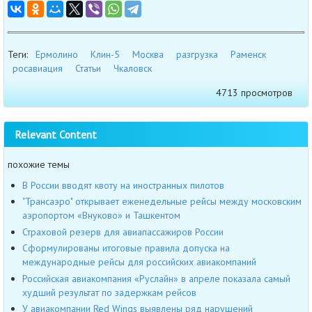
Теги:
Ермолино
Клин-5
Москвa
разгрузка
Раменск
росавиация
Статьи
Чкаловск
4713 просмотров
Relevant Content
похожие темы
В России вводят квоту на иностранных пилотов
"Трансаэро" открывает еженедельные рейсы между московским
аэропортом «Внуково» и Ташкентом
Страховой резерв для авиапассажиров России
Сформулированы итоговые правила допуска на
международные рейсы для российских авиакомпаний
Российская авиакомпания «Руслайн» в апреле показала самый
худший результат по задержкам рейсов
У авиакомпании Red Wings выявлены ряд нарушений