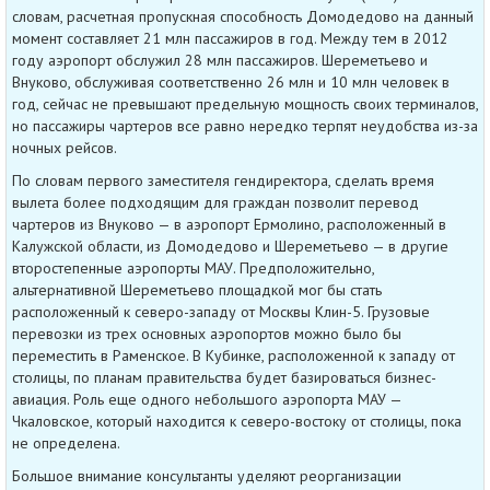
словам, расчетная пропускная способность Домодедово на данный
момент составляет 21 млн пассажиров в год. Между тем в 2012
году аэропорт обслужил 28 млн пассажиров. Шереметьево и
Внуково, обслуживая соответственно 26 млн и 10 млн человек в
год, сейчас не превышают предельную мощность своих терминалов,
но пассажиры чартеров все равно нередко терпят неудобства из-за
ночных рейсов.
По словам первого заместителя гендиректора, сделать время
вылета более подходящим для граждан позволит перевод
чартеров из Внуково — в аэропорт Ермолино, расположенный в
Калужской области, из Домодедово и Шереметьево — в другие
второстепенные аэропорты МАУ. Предположительно,
альтернативной Шереметьево площадкой мог бы стать
расположенный к северо-западу от Москвы Клин-5. Грузовые
перевозки из трех основных аэропортов можно было бы
переместить в Раменское. В Кубинке, расположенной к западу от
столицы, по планам правительства будет базироваться бизнес-
авиация. Роль еще одного небольшого аэропорта МАУ —
Чкаловское, который находится к северо-востоку от столицы, пока
не определена.
Большое внимание консультанты уделяют реорганизации