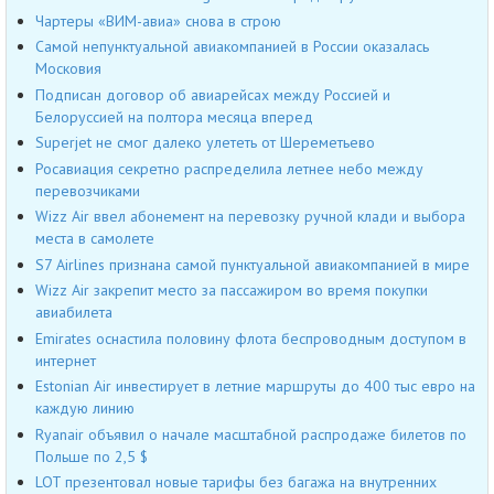
Чартеры «ВИМ-авиа» снова в строю
Самой непунктуальной авиакомпанией в России оказалась
Московия
Подписан договор об авиарейсах между Россией и
Белоруссией на полтора месяца вперед
Superjet не смог далеко улететь от Шереметьево
Росавиация секретно распределила летнее небо между
перевозчиками
Wizz Air ввел абонемент на перевозку ручной клади и выбора
места в самолете
S7 Airlines признана самой пунктуальной авиакомпанией в мире
Wizz Air закрепит место за пассажиром во время покупки
авиабилета
Emirates оснастила половину флота беспроводным доступом в
интернет
Estonian Air инвестирует в летние маршруты до 400 тыс евро на
каждую линию
Ryanair объявил о начале масштабной распродаже билетов по
Польше по 2,5 $
LOT презентовал новые тарифы без багажа на внутренних