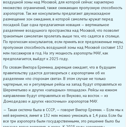
воздушной зоны над Москвой, для которой сейчас характерно
множество ограничений, также снижающих пропускную способность
аэропортов. Так же консультанты предлагают двухкаскадное
размещение зон ожидания, в которой самолеты кружат перед
посадкой. Еще одна предлагаемая новация — вертикальное
разделение воздушного пространства над Москвой, что позволит
транзитным самолетам пролетать выше тех, что садятся в столице.
По прогнозам консультантов, если принять все предложенные меры,
пропускная способность воздушной зоны над Москвой составит 132
млн пассажиров в год. На эту мощность аэропорты МАУ, как
предполагается, выйдут к 2025 году.
По словам Виктора Еремина, дирекция ожидает, что в будущем
правительству удастся договориться с аэропортами об их
разделении «по сторонам света». В этом случае не только
чартерные, но и регулярные рейсы на запад будут отправляться из
Шереметьево и других «западных» площадок». Рейсы на южном
направлении будут отправляться из Внуково, на восток — из
Домодедово и других «восточных» аэропортов МАУ.
— Такая система была в СССР, — говорит Виктор Еремин. – Если мы к
ней вернемся, лимит в 132 млн можно умножать в 1,4 раза. Если бы
все три аэропорта были государственными, это решение было бы
гораздо легче воплотить в жизнь. К 2025 году аэропорты