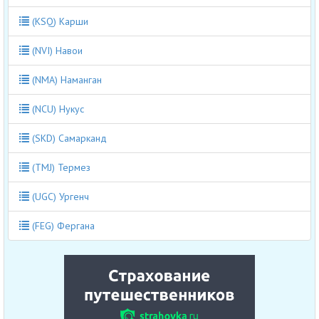
(KSQ) Карши
(NVI) Навои
(NMA) Наманган
(NCU) Нукус
(SKD) Самарканд
(TMJ) Термез
(UGC) Ургенч
(FEG) Фергана