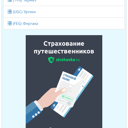
(TMJ) Термез
(UGC) Ургенч
(FEG) Фергана