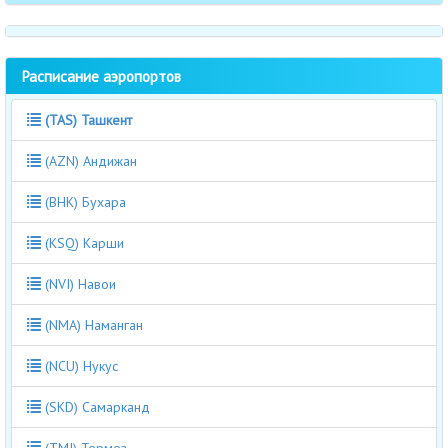
Расписание аэропортов
(TAS) Ташкент
(AZN) Андижан
(BHK) Бухара
(KSQ) Карши
(NVI) Навои
(NMA) Наманган
(NCU) Нукус
(SKD) Самарканд