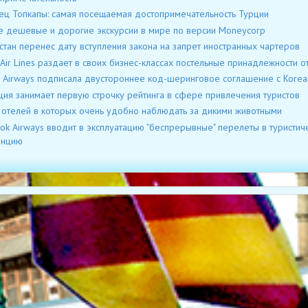
ц Топкапы: самая посещаемая достопримечательность Турции
 дешевые и дорогие экскурсии в мире по версии Moneycorp
стан перенес дату вступления закона на запрет иностранных чартеров
 Air Lines раздает в своих бизнес-классах постельные принадлежности от
d Airways подписала двустороннее код-шеринговое соглашение с Korean
ия занимает первую строчку рейтинга в сфере привлечения туристов
 отелей в которых очень удобно наблюдать за дикими животными
ok Airways вводит в эксплуатацию "беспрерывные" перелеты в туристич
инцию