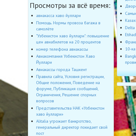
Просмотры за всё время:
Дворе
Самые
авиакасса хаво йуллари
Казах
Помощь. Нормы провоза багажа в
Delta
самолёте
Etiha
"Узбекистон хаво йуллари": повышение
Франц
цен авиабилетов на 20 процентов
10-ка
номер телефона авиакассы
Bangk
Авиакомпания Узбекистон Хаво
пров
Йуллари
Авиакассы города Ташкент
Правила сайта, Условия регистрации,
Общие положения, Поведение на
форуме, Публикация сообщений,
Ограничения, Решение спорных
вопросов
Представительства НАК «Узбекистон
хаво йуллари»
Alitalia угрожает банкротство,
генеральный директор покидает свой
пост