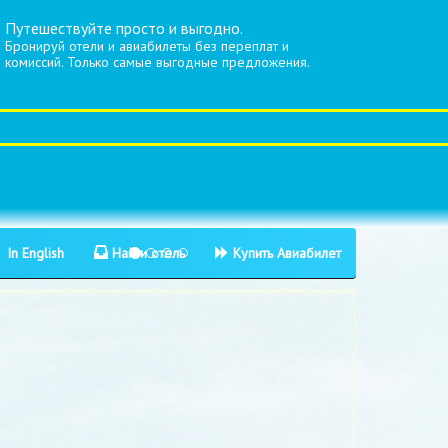
Путешествуйте просто и выгодно.
Бронируй отели и авиабилеты без переплат и
комиссий. Только самые выгодные предложения.
In English
Найти отель
Купить Авиабилет