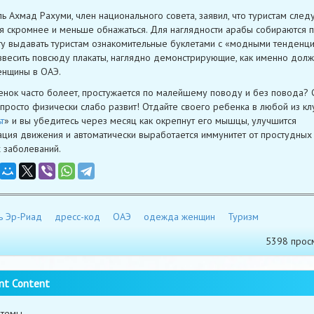
ь Ахмад Рахуми, член национального совета, заявил, что туристам след
я скромнее и меньше обнажаться. Для наглядности арабы собираются 
у выдавать туристам ознакомительные буклетами с «модными тенденци
звесить повсюду плакаты, наглядно демонстрирующие, как именно долж
енщины в ОАЭ.
нок часто болеет, простужается по малейшему поводу и без повода? 
 просто физически слабо развит! Отдайте своего ребенка в любой из кл
т
» и вы убедитесь через месяц как окрепнут его мышцы, улучшится
ция движения и автоматически выработается иммунитет от простудных
 заболеваний.
ь Эр-Риад
дресс-код
ОАЭ
одежда женщин
Туризм
5398 прос
nt Content
 темы