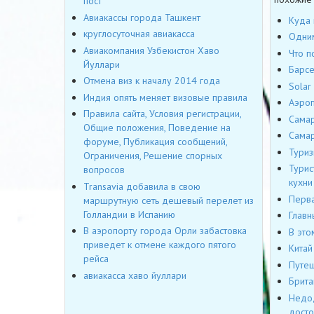
пост
Авиакассы города Ташкент
Куда 
круглосуточная авиакасса
Одним
Авиакомпания Узбекистон Хаво
Что п
Йуллари
Барсе
Отмена виз к началу 2014 года
Solar
Индия опять меняет визовые правила
Аэроп
Правила сайта, Условия регистрации,
Самар
Общие положения, Поведение на
Самар
форуме, Публикация сообщений,
Туриз
Ограничения, Решение спорных
Турис
вопросов
кухни
Transavia добавила в свою
Перва
маршрутную сеть дешевый перелет из
Голландии в Испанию
Главн
В аэропорту города Орли забастовка
В это
приведет к отмене каждого пятого
Китай
рейса
Путеш
авиакасса хаво йуллари
Брита
Недод
досто