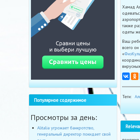
Хамад Ал
одеватьс
аэропорт
также ра
одеты ж
Ваш ребе
всего он
«
ФизКуль
координа
вирусных
Теги:
Ал
Популярное содержимое
Просмотры за день:
Releva
Alitalia угрожает банкротство,
генеральный директор покидает свой
похожие