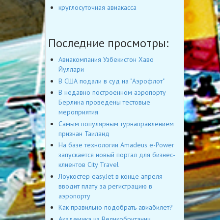
круглосуточная авиакасса
Последние просмотры:
Авиакомпания Узбекистон Хаво
Йуллари
В США подали в суд на "Аэрофлот"
В недавно построенном аэропорту
Берлина проведены тестовые
мероприятия
Самым популярным турнаправлением
признан Таиланд
На базе технологии Amadeus e-Power
запускается новый портал для бизнес-
клиентов City Travel
Лоукостер easyJet в конце апреля
вводит плату за регистрацию в
аэропорту
Как правильно подобрать авиабилет?
Академика из Великобритании