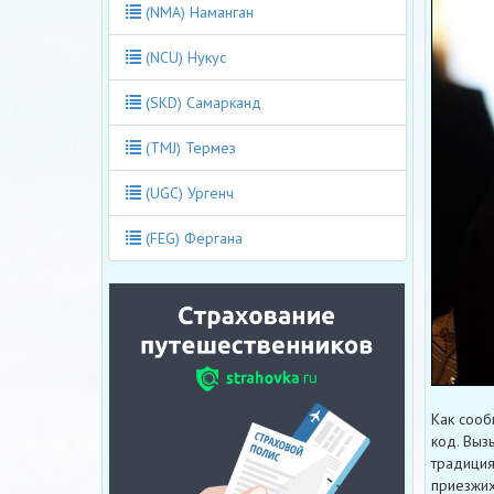
(NMA) Наманган
(NCU) Нукус
(SKD) Самарканд
(TMJ) Термез
(UGC) Ургенч
(FEG) Фергана
Как сооб
код. Выз
традиция
приезжих