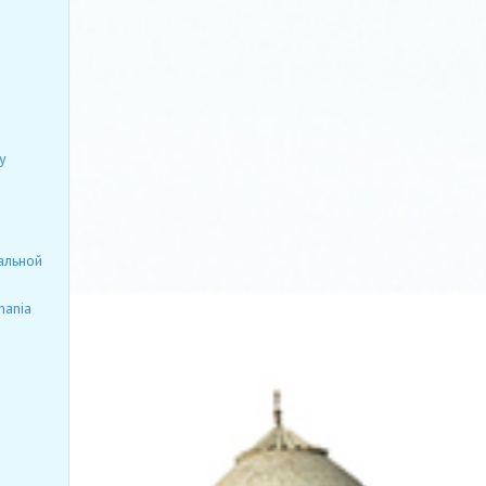
у
альной
mania
я