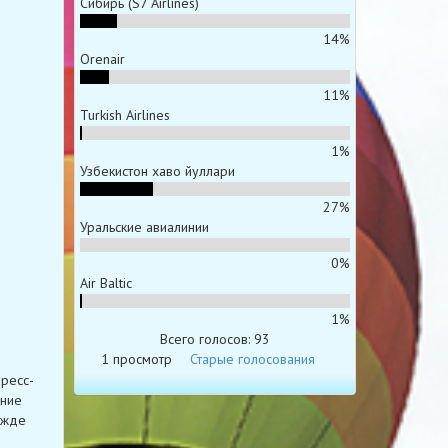
Сибирь (S7 Airlines)
14%
Orenair
11%
Turkish Airlines
1%
Узбекистон хаво йуллари
27%
Уральские авиалинии
0%
Air Baltic
1%
Всего голосов: 93
1 просмотр
Старые голосования
дресс-
ение
ежде