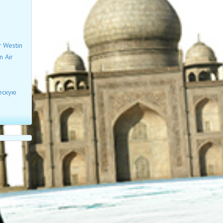
 Westin
 Air
ескую