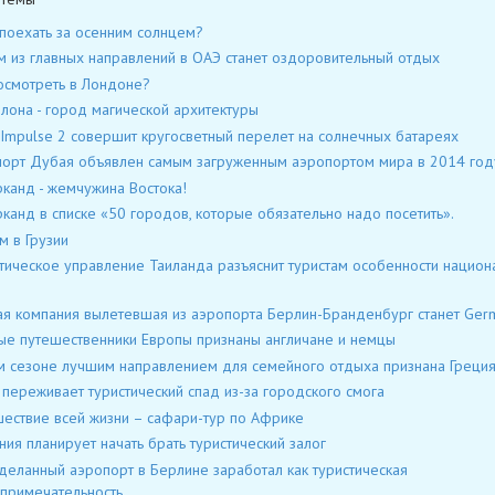
поехать за осенним солнцем?
 из главных направлений в ОАЭ станет оздоровительный отдых
осмотреть в Лондоне?
лона - город магической архитектуры
 Impulse 2 совершит кругосветный перелет на солнечных батареях
орт Дубая объявлен самым загруженным аэропортом мира в 2014 год
канд - жемчужина Востока!
канд в списке «50 городов, которые обязательно надо посетить».
м в Грузии
тическое управление Таиланда разъяснит туристам особенности национ
я компания вылетевшая из аэропорта Берлин-Бранденбург станет Ger
ые путешественники Европы признаны англичане и немцы
м сезоне лучшим направлением для семейного отдыха признана Греци
 переживает туристический спад из-за городского смога
ествие всей жизни – сафари-тур по Африке
ния планирует начать брать туристический залог
еланный аэропорт в Берлине заработал как туристическая
примечательность