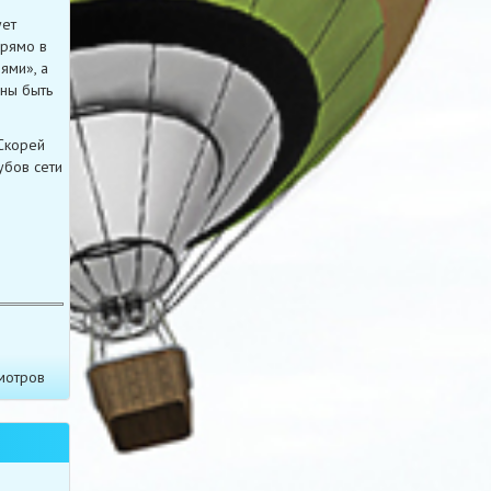
ует
прямо в
ями», а
ны быть
Скорей
убов сети
мотров