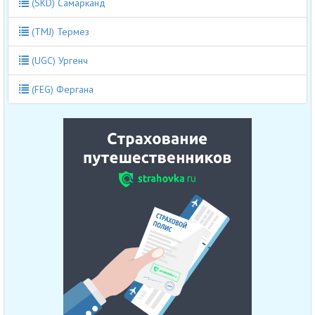
(SKD) Самарканд
(TMJ) Термез
(UGC) Ургенч
(FEG) Фергана