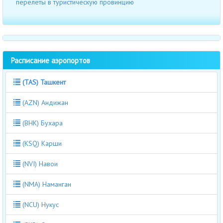
перелеты в туристическую провинцию
Расписание аэропортов
(TAS) Ташкент
(AZN) Андижан
(BHK) Бухара
(KSQ) Карши
(NVI) Навои
(NMA) Наманган
(NCU) Нукус