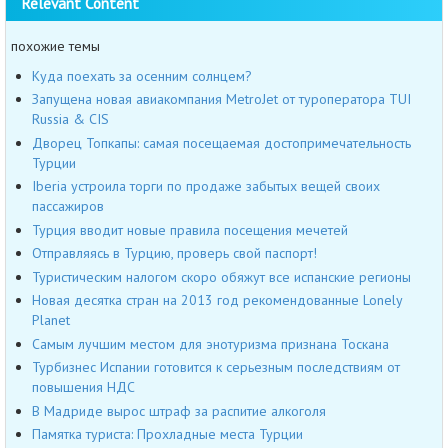
Relevant Content
похожие темы
Куда поехать за осенним солнцем?
Запущена новая авиакомпания MetroJet от туроператора TUI
Russia & CIS
Дворец Топкапы: самая посещаемая достопримечательность
Турции
Iberia устроила торги по продаже забытых вещей своих
пассажиров
Турция вводит новые правила посещения мечетей
Отправляясь в Турцию, проверь свой паспорт!
Туристическим налогом скоро обяжут все испанские регионы
Новая десятка стран на 2013 год рекомендованные Lonely
Planet
Самым лучшим местом для энотуризма признана Тоскана
Турбизнес Испании готовится к серьезным последствиям от
повышения НДС
В Мадриде вырос штраф за распитие алкоголя
Памятка туриста: Прохладные места Турции