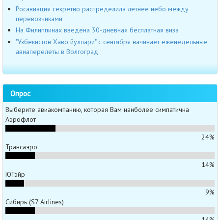
Росавиация секретно распределила летнее небо между
перевозчиками
На Филиппинах введена 30-дневная бесплатная виза
"Узбекистон Хаво йуллари" с сентября начинает еженедельные
авиаперелеты в Волгоград
Опрос
Выберите авиакомпанию, которая Вам наиболее симпатична
Аэрофлот
24%
Трансаэро
14%
ЮТэйр
9%
Сибирь (S7 Airlines)
14%