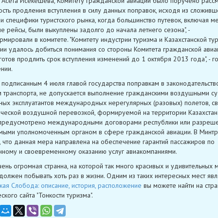
 Асета Исекешева, Комитету гражданской авиации было поручено расс
сть продления вступления в силу данных поправок, исходя из сложивш
 и специфики туристского рынка, когда большинство путевок, включая ме
е рейсы, были выкуплены задолго до начала летнего сезона", -
мировали в комитете. "Комитету индустрии туризма и Казахстанской тур
ии удалось добиться понимания со стороны Комитета гражданской авиа
готов продлить срок вступления изменений до 1 октября 2013 года", - г
нии.
 подписанным 4 июля главой государства поправкам в законодательств
 транспорта, не допускается выполнение гражданскими воздушными с
ных эксплуатантов международных нерегулярных (разовых) полетов, с
ческой воздушной перевозкой, формируемой на территории Казахстана
 предусмотрено международными договорами республики или разреше
ыми уполномоченным органом в сфере гражданской авиации. В Минт
, что данная мера направлена на обеспечение гарантий пассажиров по
нному и своевременному оказанию услуг авиакомпаниями.
чень огромная странна, на которой так много красивых и удивительных м
должен побывать хоть раз в жизни. Одним из таких интересных мест явл
кая Слобода: описание, история, расположение
вы можете найти на стр
ского сайта "Тонкости туризма".