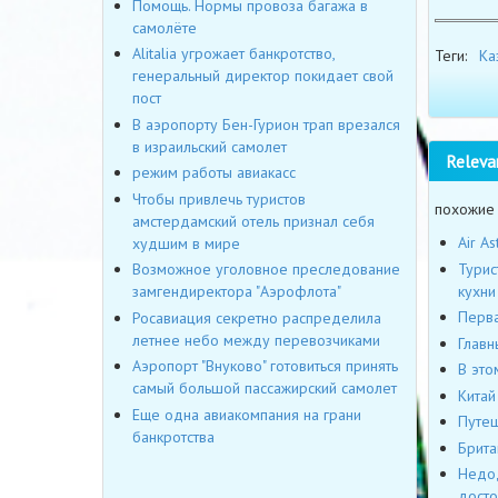
Помощь. Нормы провоза багажа в
самолёте
Alitalia угрожает банкротство,
Теги:
Ка
генеральный директор покидает свой
пост
В аэропорту Бен-Гурион трап врезался
в израильский самолет
Releva
режим работы авиакасс
Чтобы привлечь туристов
похожие
амстердамский отель признал себя
Air A
худшим в мире
Турис
Возможное уголовное преследование
кухни
замгендиректора "Аэрофлота"
Перва
Росавиация секретно распределила
летнее небо между перевозчиками
Главн
Аэропорт "Внуково" готовиться принять
В это
самый большой пассажирский самолет
Китай
Еще одна авиакомпания на грани
Путеш
банкротства
Брита
Недод
досто