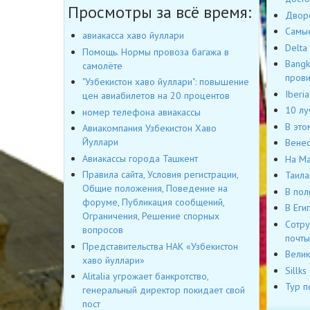
Просмотры за всё время:
Дворе
Самые
авиакасса хаво йуллари
Delta
Помощь. Нормы провоза багажа в
Bangk
самолёте
пров
"Узбекистон хаво йуллари": повышение
Iberi
цен авиабилетов на 20 процентов
10 лу
номер телефона авиакассы
В это
Авиакомпания Узбекистон Хаво
Йуллари
Венес
Авиакассы города Ташкент
На Ма
Правила сайта, Условия регистрации,
Таила
Общие положения, Поведение на
В пол
форуме, Публикация сообщений,
В Еги
Ограничения, Решение спорных
Сотру
вопросов
почты
Представительства НАК «Узбекистон
Велик
хаво йуллари»
Sillk
Alitalia угрожает банкротство,
Тур п
генеральный директор покидает свой
пост