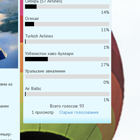
Сибирь (S7 Airlines)
14%
Orenair
11%
Turkish Airlines
1%
Узбекистон хаво йуллари
27%
Уральские авиалинии
0%
ями из
Air Baltic
о
1%
Всего голосов: 93
вании
1 просмотр
Старые голосования
емьер-