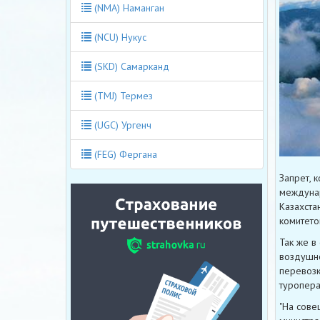
(NMA) Наманган
(NCU) Нукус
(SKD) Самарканд
(TMJ) Термез
(UGC) Ургенч
(FEG) Фергана
Запрет, 
междунар
Казахста
комитето
Так же в
воздушно
перевозк
туропера
"На сове