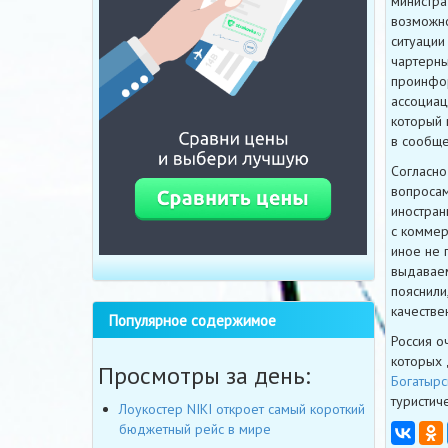
министра
возможно
ситуации
чартерны
проинфор
ассоциац
который 
в сообще
Согласно
вопросам
иностран
с коммер
иное не
выдаваем
пояснили
качестве
Популярное содержимое
Россия о
которых 
Просмотры за день:
Богатырс
туристиче
Лоукостер NIKI откроет самый короткий
бюджетный рейс в мире