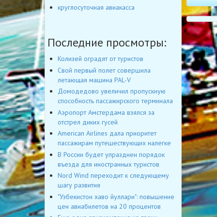
круглосуточная авиакасса
Последние просмотры:
Колизей оградят от туристов
Свой первый полет совершила
летающая машина PAL-V
Домодедово увеличил пропускную
способность пассажирского терминала
Аэропорт Амстердама взялся за
отстрел диких гусей
American Airlines дала приоритет
пассажирам путешествующих налегке
В России будет упразднен порядок
въезда для иностранных туристов
Nord Wind переходит к следующему
шагу развития
"Узбекистон хаво йуллари": повышение
цен авиабилетов на 20 процентов