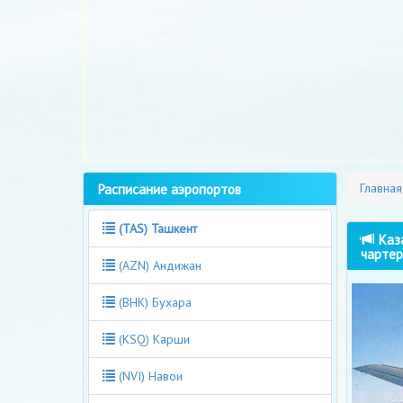
Расписание аэропортов
Главная
(TAS) Ташкент
Каза
чартер
(AZN) Андижан
(BHK) Бухара
(KSQ) Карши
(NVI) Навои