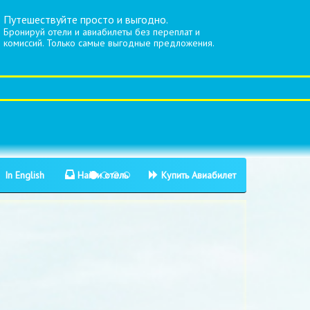
Путешествуйте просто и выгодно.
Бронируй отели и авиабилеты без переплат и
комиссий. Только самые выгодные предложения.
In English
Найти отель
Купить Авиабилет