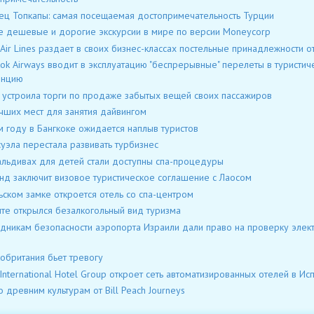
ц Топкапы: самая посещаемая достопримечательность Турции
 дешевые и дорогие экскурсии в мире по версии Moneycorp
 Air Lines раздает в своих бизнес-классах постельные принадлежности от
ok Airways вводит в эксплуатацию "беспрерывные" перелеты в туристич
инцию
a устроила торги по продаже забытых вещей своих пассажиров
чших мест для занятия дайвингом
м году в Бангкоке ожидается наплыв туристов
уэла перестала развивать турбизнес
льдивах для детей стали доступны спа-процедуры
нд заключит визовое туристическое соглашение с Лаосом
ьском замке откроется отель со спа-центром
пте открылся безалкогольный вид туризма
дникам безопасности аэропорта Израили дали право на проверку элек
обритания бьет тревогу
s International Hotel Group откроет сеть автоматизированных отелей в Ис
о древним культурам от Bill Peach Journeys