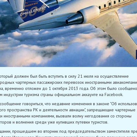
который должен был быть вступить в силу 21 июля на осуществление
одных чартерных пассажирских перевозок иностранными авиакомпани
на, временно отложен до 1 октября 2013 года. Об этом было сообщен
м индустрии туризма страны официальном аккаунте на Facebook.
 сообщение говориться, что недавние изменения в законе "Об использо
го пространства РК и деятельности авиации", запрещающие чартерные
и иностранными компаниями, вызвали волну негодования со стороны
торов и волнения среди уже купивших путевки туристов.
щании, прошедшем во вторник под председательством заместителя пр