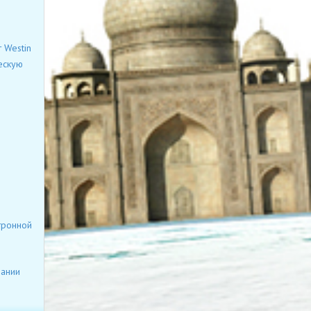
 Westin
ескую
тронной
пании