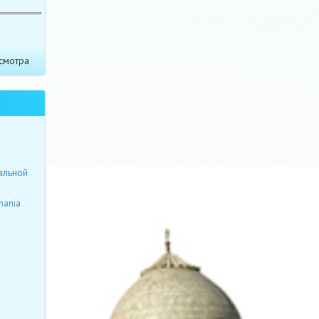
смотра
альной
mania
я