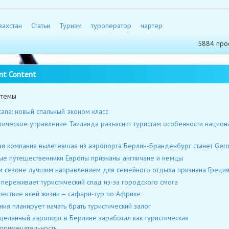
захстан
Статьи
Туризм
туроператор
чартер
5884 про
nt Content
 темы
stana: новый спальный эконом класс
тическое управление Таиланда разъяснит туристам особенности национ
я компания вылетевшая из аэропорта Берлин-Бранденбург станет Ger
ые путешественники Европы признаны англичане и немцы
м сезоне лучшим направлением для семейного отдыха признана Греци
 переживает туристический спад из-за городского смога
ествие всей жизни – сафари-тур по Африке
ния планирует начать брать туристический залог
еланный аэропорт в Берлине заработал как туристическая
примечательность