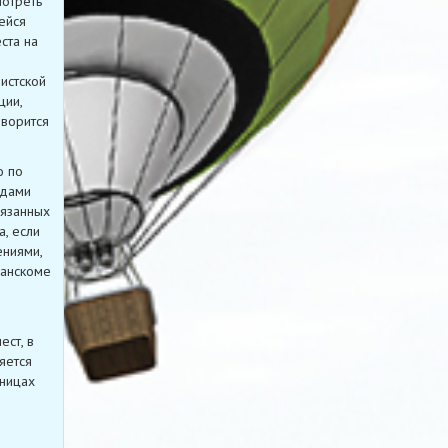
мотреть
ейся
ста на
истской
ции,
оворится
о по
удами
вязанных
, если
ниями,
ранскоме
ест, в
яется
аницах