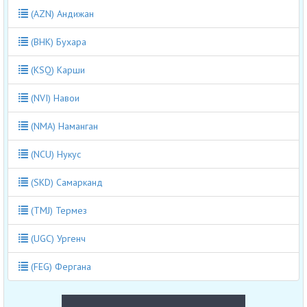
(AZN) Андижан
(BHK) Бухара
(KSQ) Карши
(NVI) Навои
(NMA) Наманган
(NCU) Нукус
(SKD) Самарканд
(TMJ) Термез
(UGC) Ургенч
(FEG) Фергана