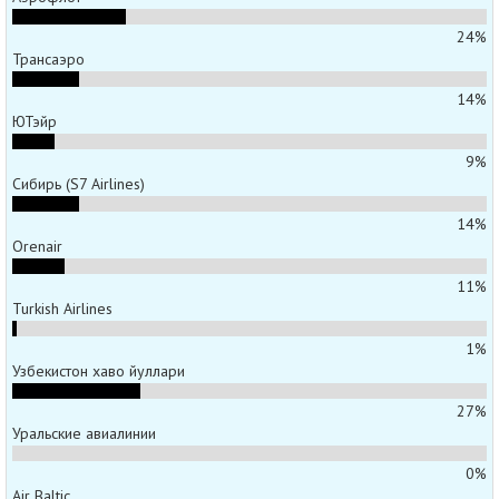
24%
Трансаэро
14%
ЮТэйр
9%
Сибирь (S7 Airlines)
14%
Orenair
11%
Turkish Airlines
1%
Узбекистон хаво йуллари
27%
Уральские авиалинии
0%
Air Baltic