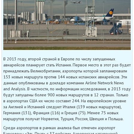
В 2013 году, второй страной в Европе по числу запущенных
авиарейсов планирует стать Испания. Первое место в этот раз будет
принадлежать Великобритании, аэропорты которой запланировали
153 новых маршрута против 144 новых испанских авиарейсов. Эти
данные опубликованы в докладе компании Airline Network News
and Analysis. В частности, по информации исследования, в 2013 году
будут запущены более 900 новых маршрутов в 12 странах. Только
в аэропортах США их число составит 244. На европейском уровне
за Англией и Испанией следуют Италия (139 новых маршрутов),
Германия (131), Франция (116) и Греция (75). Менее 75 новых
маршрутов получат Норвегия, Турция, Россия, Швеция и Польша.
Среди аэропортов в рамках анализа был отмечен аэропорт
Барселоны «Эль-Прат» с 37 рейсами. Аэровокзал каталонской