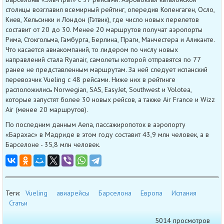
столицы возглавил всемирный рейтинг, опередив Копенгаген, Осло,
Киев, Хельсинки и Лондон (Гэтвик), где число новых перелетов
составит от 20 до 30. Менее 20 маршрутов получат аэропорты
Рима, Стокгольма, Гамбурга, Берлина, Праги, Манчестера и Аликанте.
Что касается авиакомпаний, то лидером по числу новых
направлений стала Ryanair, самолеты которой отправятся по 77
ранее не представленным маршрутам. За ней следует испанский
перевозчик Vueling с 48 рейсами. Ниже них в рейтинге
расположились Norwegian, SAS, EasyJet, Southwest и Volotea,
которые запустят более 30 новых рейсов, а также Air France и Wizz
Air (менее 20 маршрутов).
По последним данным Aena, пассажиропоток в аэропорту
«Барахас» в Мадриде в этом году составит 43,9 млн человек, а в
Барселоне - 35,8 млн человек.
Теги:
Vueling
авиарейсы
Барселона
Европа
Испания
Статьи
5014 просмотров