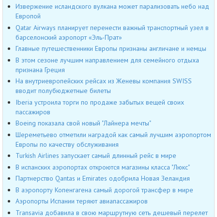
Извержение исландского вулкана может парализовать небо над
Европой
Qatar Airways планирует перенести важный транспортный узел в
барселонский аэропорт «Эль-Прат»
Главные путешественники Европы признаны англичане и немцы
В этом сезоне лучшим направлением для семейного отдыха
признана Греция
На внутриевропейских рейсах из Женевы компания SWISS
вводит полубюджетные билеты
Iberia устроила торги по продаже забытых вещей своих
пассажиров
Boeing показала свой новый "Лайнера мечты"
Шереметьево отметили наградой как самый лучшим аэропортом
Европы по качеству обслуживания
Turkish Airlines запускает самый длинный рейс в мире
В испанских аэропортах откроются магазины класса "Люкс"
Партнерство Qantas и Emirates одобрила Новая Зеландия
В аэропорту Копенгагена самый дорогой трансфер в мире
Аэропорты Испании теряют авиапассажиров
Transavia добавила в свою маршрутную сеть дешевый перелет