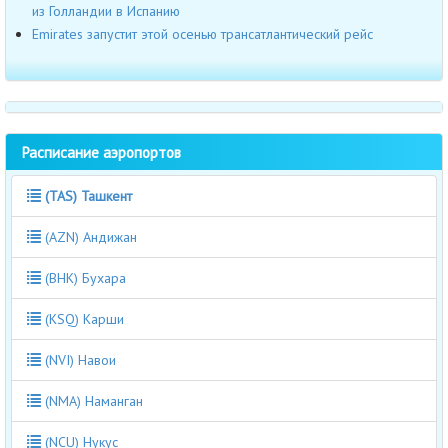
из Голландии в Испанию
Emirates запустит этой осенью трансатлантический рейс
Расписание аэропортов
(TAS) Ташкент
(AZN) Андижан
(BHK) Бухара
(KSQ) Карши
(NVI) Навои
(NMA) Наманган
(NCU) Нукус