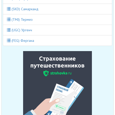
(SKD) Самарканд
(TMJ) Термез
(UGC) Ургенч
(FEG) Фергана