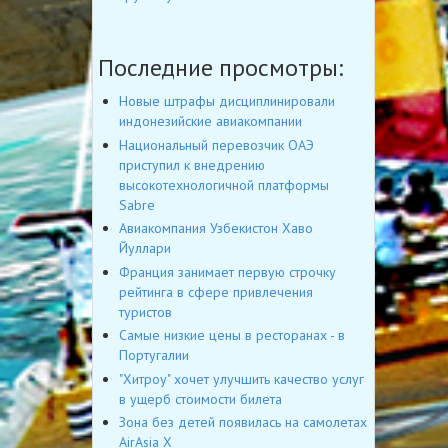
Последние просмотры:
Новые штрафы дисциплинировали
индонезийские авиакомпании
Национальный перевозчик ОАЭ
приступил к внедрению
высокотехнологичной платформы
Sabre
Авиакомпания Узбекистон Хаво
Йуллари
Франция занимает первую строчку
рейтинга в сфере привлечения
туристов
Самые низкие цены в ресторанах - в
Португалии
"Хитроу" хочет улучшить качество услуг
в ущерб стоимости билета
Зона без детей появилась на самолетах
AirAsia Х