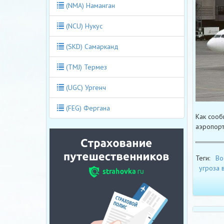
(NMA) Наманган
(NCU) Нукус
(SKD) Самарканд
(TMJ) Термез
(UGC) Ургенч
(FEG) Фергана
Как сооб
аэропорта
Теги:
Bo
угроза 