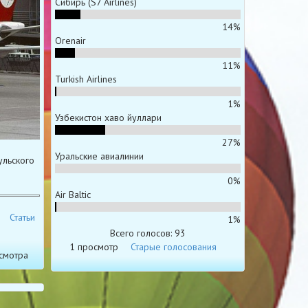
Сибирь (S7 Airlines)
14%
Orenair
11%
Turkish Airlines
1%
Узбекистон хаво йуллари
27%
Уральские авиалинии
ульского
0%
Air Baltic
Статьи
1%
Всего голосов: 93
1 просмотр
Старые голосования
смотра