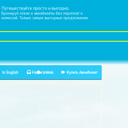
Путешествуйте просто и выгодно.
Бронируй отели и авиабилеты без переплат и
комиссий. Только самые выгодные предложения.
In English
Найти отель
Купить Авиабилет