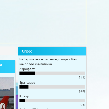
Опрос
Выберите авиакомпанию, которая Вам
наиболее симпатична
а
Аэрофлот
24%
Трансаэро
14%
ЮТэйр
9%