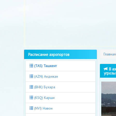
Расписание аэропортов
Главная
(TAS) Ташкент
В аэ
угрозы
(AZN) Андижан
(BHK) Бухара
(KSQ) Карши
(NVI) Навои