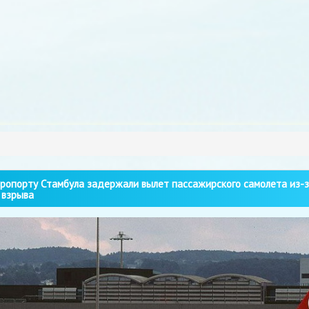
ропорту Стамбула задержали вылет пассажирского самолета из-з
 взрыва