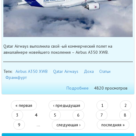
Qatar Airways выполнила свой -ый коммерческий полет на
авиалайнере новейшего поколения – Airbus A350 XWB.
Теги:
Airbus A350 XWB
Qatar Airways
Доха
Статьи
Франкфурт
Подробнее
4820 просмотров
« первая
‹ предыдущая
1
2
3
4
5
6
7
8
9
…
следующая ›
последняя »