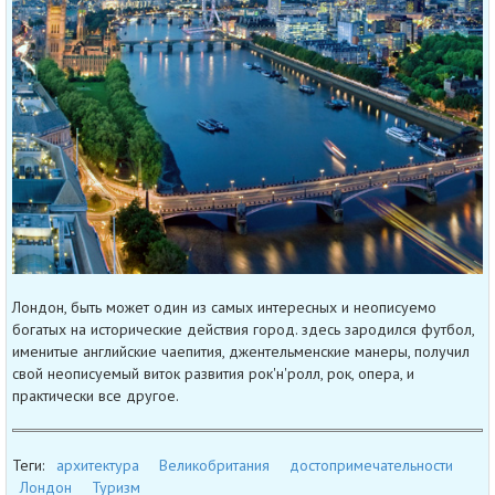
Лондон, быть может один из самых интересных и неописуемо
богатых на исторические действия город. здесь зародился футбол,
именитые английские чаепития, джентельменские манеры, получил
свой неописуемый виток развития рок'н'ролл, рок, опера, и
практически все другое.
Теги:
архитектура
Великобритания
достопримечательности
Лондон
Туризм