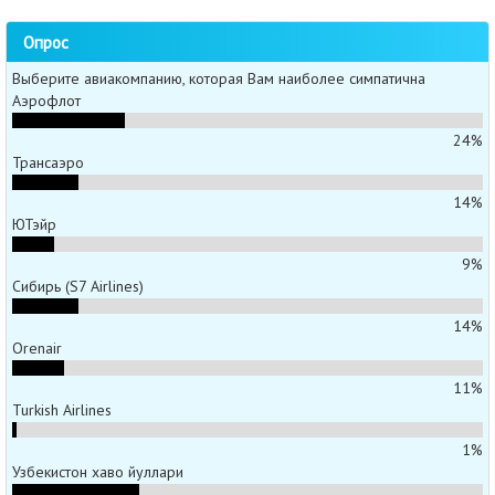
Опрос
Выберите авиакомпанию, которая Вам наиболее симпатична
Аэрофлот
24%
Трансаэро
14%
ЮТэйр
9%
Сибирь (S7 Airlines)
14%
Orenair
11%
Turkish Airlines
1%
Узбекистон хаво йуллари