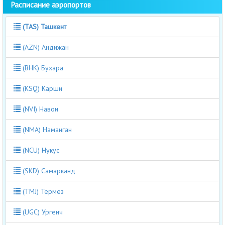
Расписание аэропортов
(TAS) Ташкент
(AZN) Андижан
(BHK) Бухара
(KSQ) Карши
(NVI) Навои
(NMA) Наманган
(NCU) Нукус
(SKD) Самарканд
(TMJ) Термез
(UGC) Ургенч