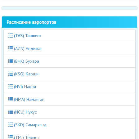
Расписание аэропортов
(TAS) Ташкент
(AZN) Андижан
(BHK) Бухара
(KSQ) Карши
(NVI) Навои
(NMA) Наманган
(NCU) Нукус
(SKD) Самарканд
(TMJ) Термез