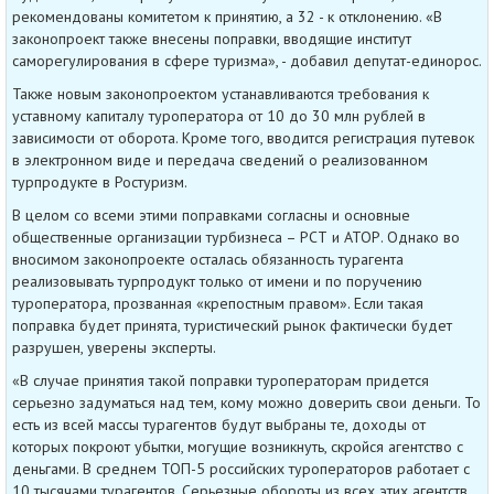
рекомендованы комитетом к принятию, а 32 - к отклонению. «В
законопроект также внесены поправки, вводящие институт
саморегулирования в сфере туризма», - добавил депутат-единорос.
Также новым законопроектом устанавливаются требования к
уставному капиталу туроператора от 10 до 30 млн рублей в
зависимости от оборота. Кроме того, вводится регистрация путевок
в электронном виде и передача сведений о реализованном
турпродукте в Ростуризм.
В целом со всеми этими поправками согласны и основные
общественные организации турбизнеса – РСТ и АТОР. Однако во
вносимом законопроекте осталась обязанность турагента
реализовывать турпродукт только от имени и по поручению
туроператора, прозванная «крепостным правом». Если такая
поправка будет принята, туристический рынок фактически будет
разрушен, уверены эксперты.
«В случае принятия такой поправки туроператорам придется
серьезно задуматься над тем, кому можно доверить свои деньги. То
есть из всей массы турагентов будут выбраны те, доходы от
которых покроют убытки, могущие возникнуть, скройся агентство с
деньгами. В среднем ТОП-5 российских туроператоров работает с
10 тысячами турагентов. Серьезные обороты из всех этих агентств