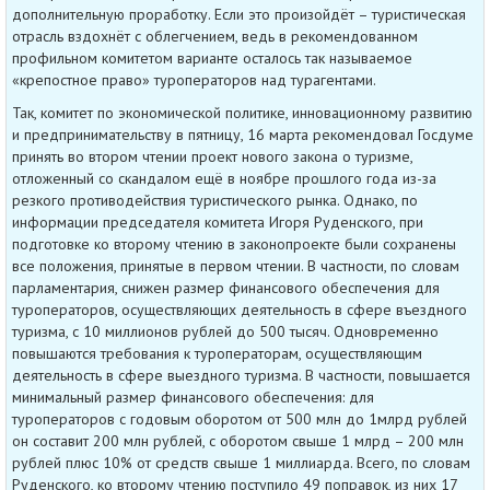
дополнительную проработку. Если это произойдёт – туристическая
отрасль вздохнёт с облегчением, ведь в рекомендованном
профильном комитетом варианте осталось так называемое
«крепостное право» туроператоров над турагентами.
Так, комитет по экономической политике, инновационному развитию
и предпринимательству в пятницу, 16 марта рекомендовал Госдуме
принять во втором чтении проект нового закона о туризме,
отложенный со скандалом ещё в ноябре прошлого года из-за
резкого противодействия туристического рынка. Однако, по
информации председателя комитета Игоря Руденского, при
подготовке ко второму чтению в законопроекте были сохранены
все положения, принятые в первом чтении. В частности, по словам
парламентария, снижен размер финансового обеспечения для
туроператоров, осуществляющих деятельность в сфере въездного
туризма, с 10 миллионов рублей до 500 тысяч. Одновременно
повышаются требования к туроператорам, осуществляющим
деятельность в сфере выездного туризма. В частности, повышается
минимальный размер финансового обеспечения: для
туроператоров с годовым оборотом от 500 млн до 1млрд рублей
он составит 200 млн рублей, с оборотом свыше 1 млрд – 200 млн
рублей плюс 10% от средств свыше 1 миллиарда. Всего, по словам
Руденского, ко второму чтению поступило 49 поправок, из них 17