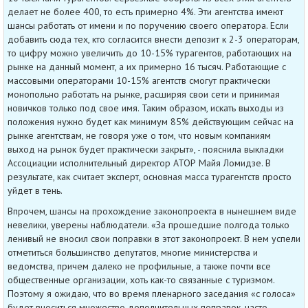
делает не более 400, то есть примерно 4%. Эти агентства имеют
шансы работать от имени и по поручению своего оператора. Если
добавить сюда тех, кто согласится внести депозит к 2-3 операторам,
то цифру можно увеличить до 10-15% турагентов, работающих на
рынке на данный момент, а их примерно 16 тысяч. Работающие с
массовыми операторами 10-15% агентств смогут практически
монопольно работать на рынке, расширяя свои сети и принимая
новичков только под свое имя. Таким образом, искать выходы из
положения нужно будет как минимум 85% действующим сейчас на
рынке агентствам, не говоря уже о том, что новым компаниям
выход на рынок будет практически закрыт», - пояснила выкладки
Ассоциации исполнительный директор АТОР Майя Ломидзе. В
результате, как считает эксперт, основная масса турагентств просто
уйдет в тень.
Впрочем, шансы на прохождение законопроекта в нынешнем виде
невелики, уверены наблюдатели. «За прошедшие полгода только
ленивый не вносил свои поправки в этот законопроект. В нем успели
отметиться большинство депутатов, многие министерства и
ведомства, причем далеко не профильные, а также почти все
общественные организации, хоть как-то связанные с туризмом.
Поэтому я ожидаю, что во время пленарного заседания «с голоса»
будет вноситься множество дополнительных поправок, часто