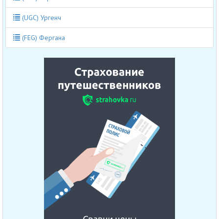
(UGC) Ургенч
(FEG) Фергана