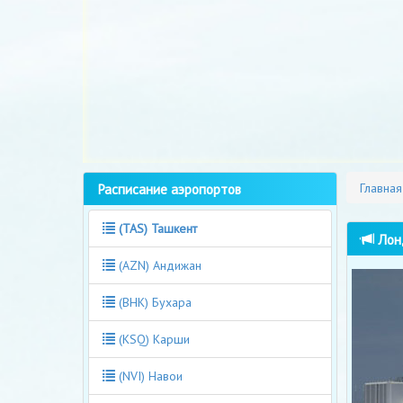
Расписание аэропортов
Главная
(TAS) Ташкент
Лонд
(AZN) Андижан
(BHK) Бухара
(KSQ) Карши
(NVI) Навои