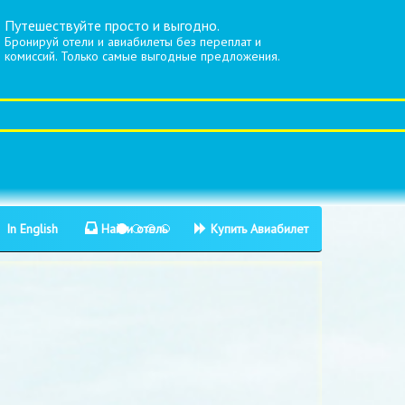
Путешествуйте просто и выгодно.
Бронируй отели и авиабилеты без переплат и
комиссий. Только самые выгодные предложения.
In English
Найти отель
Купить Авиабилет