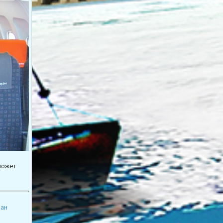
может
ан