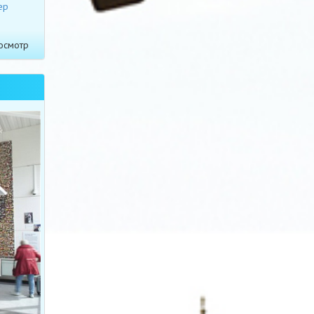
ер
осмотр