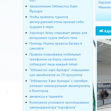
пост
Барахас
Авиакомпания Узбекистон Хаво
Мюнхен
Йуллари
Чтобы привлечь туристов
амстердамский отель признал себя
худшим в мире
Аэро
Аэропорт Актау открывает двери для
воздушных судов любого типа
Помощь. Нормы провоза багажа в
самолёте
Правила пользования мобильным
телефоном на борту самолета
соблюдает лишь каждый пятый
"Узбекистон хаво йуллари": повышение
цен авиабилетов на 20 процентов
"Узбекистон Хаво йуллари" с сентября
начинает еженедельные авиаперелеты
в Волгоград
авиакассы в ташкенте
Возможное уголовное преследование
замгендиректора "Аэрофлота"