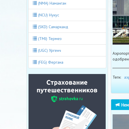
(NMA) Наманган
(NCU) Нукус
(SKD) Самарканд
(TMJ) Термез
(UGC) Ургенч
Аэропорт
одобрени
(FEG) Фергана
Теги:
аэ
Неме