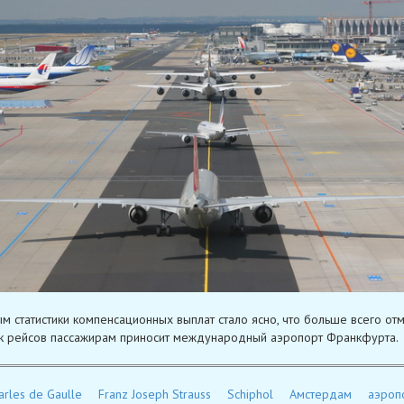
м статистики компенсационных выплат стало ясно, что больше всего отм
 рейсов пассажирам приносит международный аэропорт Франкфурта.
arles de Gaulle
Franz Joseph Strauss
Schiphol
Амстердам
аэроп