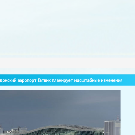
онский аэропорт Гатвик планирует масштабные изменения