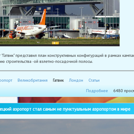
 "Гатвик" представил план конструктивных конфигураций в рамках кампа
ю строительства -ой взлетно-посадочной полосы.
ропорт
Великобритания
Гатвик
Лондон
Статьи
Подробнее
6480 прос
цкий аэропорт стал самым не пунктуальным аэропортом в мире