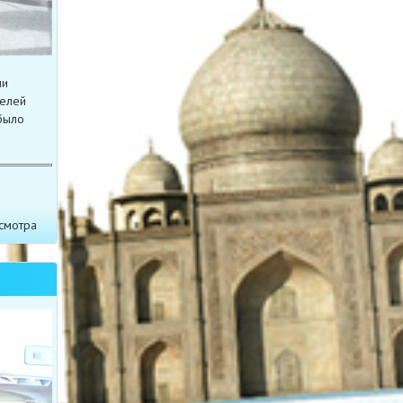
ми
телей
было
смотра