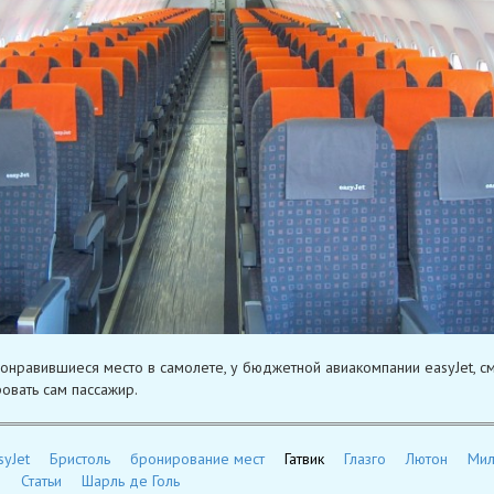
понравившиеся место в самолете, у бюджетной авиакомпании easyJet, с
овать сам пассажир.
syJet
Бристоль
бронирование мест
Гатвик
Глазго
Лютон
Мил
д
Статьи
Шарль де Голь