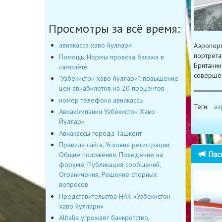
Просмотры за всё время:
авиакасса хаво йуллари
Аэропорт
портрета
Помощь. Нормы провоза багажа в
Британии
самолёте
совершен
"Узбекистон хаво йуллари": повышение
цен авиабилетов на 20 процентов
номер телефона авиакассы
Теги:
аэ
Авиакомпания Узбекистон Хаво
Йуллари
Авиакассы города Ташкент
Правила сайта, Условия регистрации,
Пасс
Общие положения, Поведение на
форуме, Публикация сообщений,
Ограничения, Решение спорных
вопросов
Представительства НАК «Узбекистон
хаво йуллари»
Alitalia угрожает банкротство,