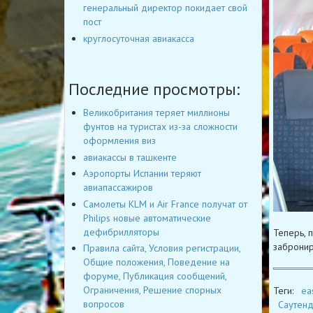
генеральный директор покидает свой
пост
круглосуточная авиакасса
Последние просмотры:
Великобритания теряет миллионы
фунтов на туристах из-за сложности
оформления виз
авиакассы в ташкенте
Аэропорты Испании теряют
авиапассажиров
Самолеты KLM и Air France получат от
Philips новые автоматические
дефибрилляторы
Теперь, 
забронир
Правила сайта, Условия регистрации,
Общие положения, Поведение на
форуме, Публикация сообщений,
Ограничения, Решение спорных
Теги:
ea
вопросов
Саутен