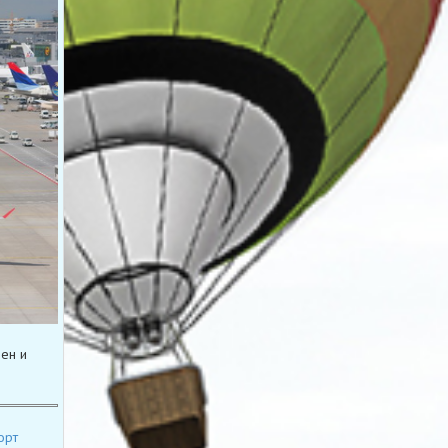
ен и
орт