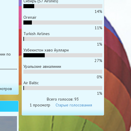
Сибирь (S7 Airlines)
14%
Orenair
11%
Turkish Airlines
1%
Узбекистон хаво йуллари
нии по
27%
Уральские авиалинии
0%
Air Baltic
мотров
1%
Всего голосов: 93
1 просмотр
Старые голосования