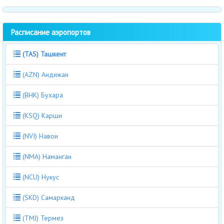
Расписание аэропортов
(TAS) Ташкент
(AZN) Андижан
(BHK) Бухара
(KSQ) Карши
(NVI) Навои
(NMA) Наманган
(NCU) Нукус
(SKD) Самарканд
(TMJ) Термез