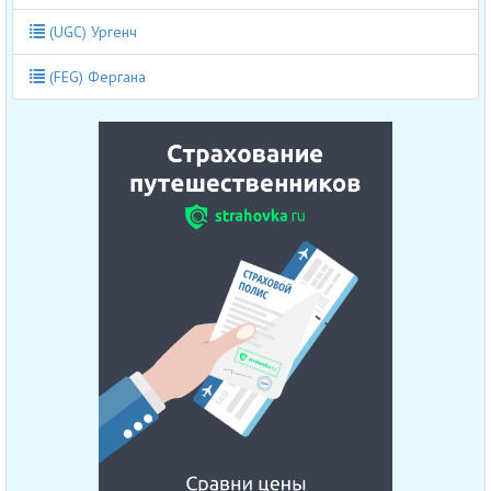
(UGC) Ургенч
(FEG) Фергана