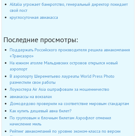
Alitalia угрожает банкротство, генеральный директор покидает
свой пост
круглосуточная авиакасса
Последние просмотры:
Поддержать Российского производителя решила авиакомпания
«Трансаэро»
На южном атолле Мальдивских островов открылся новый
аэропорт
В аэропорту Шереметьево лауреаты World Press Photo
разместили свои работы
Лоукостера Air Asia оштрафовали за мошенничество
авиакассы на вокзалах
Домодедово проверили на соответствие мировым стандартам
Как купить дешевый авиа билет?
По групповым и блочным билетам Аэрофлот отменил
начисление миль
Рейтинг авиакомпаний по уровню эконом-класса по версии