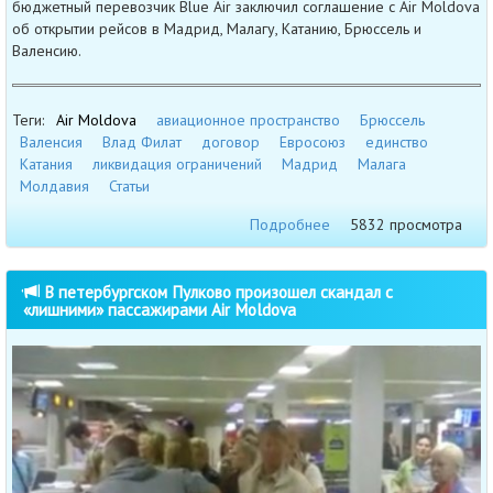
бюджетный перевозчик Blue Air заключил соглашение с Air Moldova
об открытии рейсов в Мадрид, Малагу, Катанию, Брюссель и
Валенсию.
Теги:
Air Moldova
авиационное пространство
Брюссель
Валенсия
Влад Филат
договор
Евросоюз
единство
Катания
ликвидация ограничений
Мадрид
Малага
Молдавия
Статьи
Подробнее
5832 просмотра
В петербургском Пулково произошел скандал с
«лишними» пассажирами Air Moldova