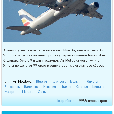
В связи с успешными переговорами с Blue Air, авиакомпания Air
Moldova запустила на днях продажу первых билетов low-cost из
Кишинева. Уже с 9 июля, пассажиры Air Moldova могут купить
билеты по цене от 99 евро в одну сторону, включая все сборы.
Теги:
Air Moldova
Blue Air
low-cost
Бельгия
билеты
Брюссель
Валенсия
Испания
Италия
Катанья
Кишинев
Мадрид
Малага
Статьи
Подробнее
9955 просмотров