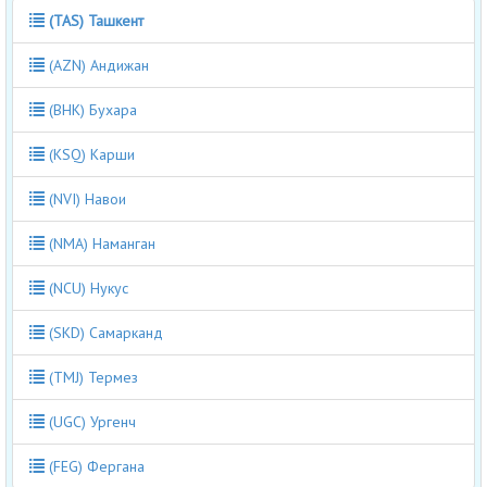
(TAS) Ташкент
(AZN) Андижан
(BHK) Бухара
(KSQ) Карши
(NVI) Навои
(NMA) Наманган
(NCU) Нукус
(SKD) Самарканд
(TMJ) Термез
(UGC) Ургенч
(FEG) Фергана