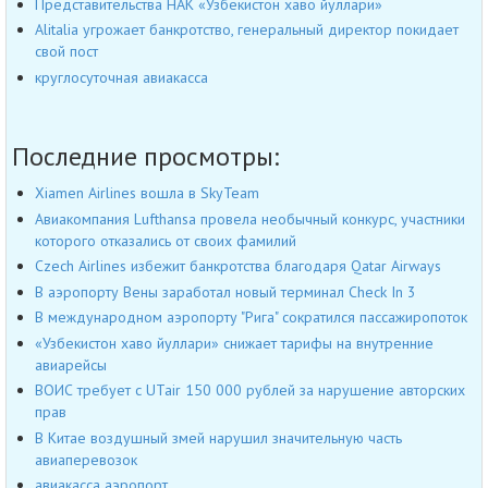
Представительства НАК «Узбекистон хаво йуллари»
Alitalia угрожает банкротство, генеральный директор покидает
свой пост
круглосуточная авиакасса
Последние просмотры:
Xiamen Airlines вошла в SkyTeam
Авиакомпания Lufthansa провела необычный конкурс, участники
которого отказались от своих фамилий
Czech Airlines избежит банкротства благодаря Qatar Airways
В аэропорту Вены заработал новый терминал Check In 3
В международном аэропорту "Рига" сократился пассажиропоток
«Узбекистон хаво йуллари» снижает тарифы на внутренние
авиарейсы
ВОИС требует c UTair 150 000 рублей за нарушение авторских
прав
В Китае воздушный змей нарушил значительную часть
авиаперевозок
авиакасса аэропорт