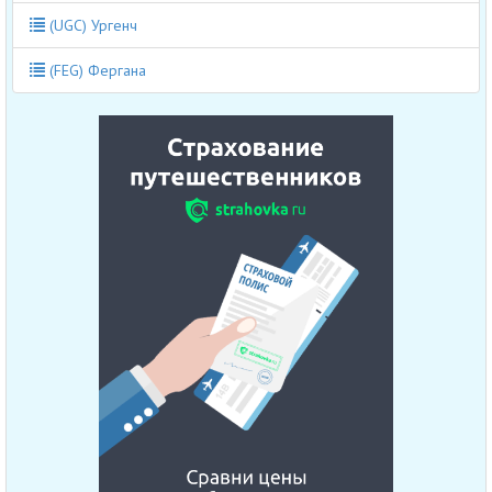
(UGC) Ургенч
(FEG) Фергана