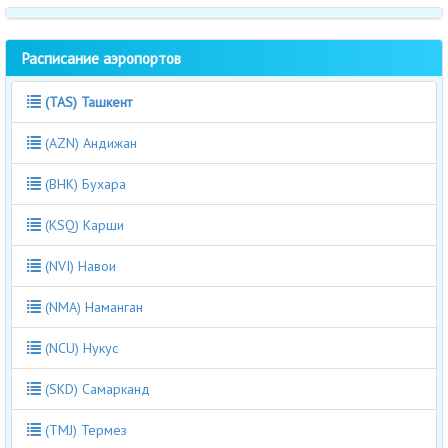
Расписание аэропортов
(TAS) Ташкент
(AZN) Андижан
(BHK) Бухара
(KSQ) Карши
(NVI) Навои
(NMA) Наманган
(NCU) Нукус
(SKD) Самарканд
(TMJ) Термез