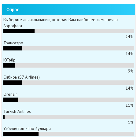
Опрос
Выберите авиакомпанию, которая Вам наиболее симпатична
Аэрофлот
24%
Трансаэро
14%
ЮТэйр
9%
Сибирь (S7 Airlines)
14%
Orenair
11%
Turkish Airlines
1%
Узбекистон хаво йуллари