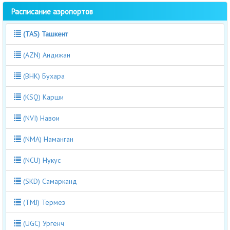
Расписание аэропортов
(TAS) Ташкент
(AZN) Андижан
(BHK) Бухара
(KSQ) Карши
(NVI) Навои
(NMA) Наманган
(NCU) Нукус
(SKD) Самарканд
(TMJ) Термез
(UGC) Ургенч