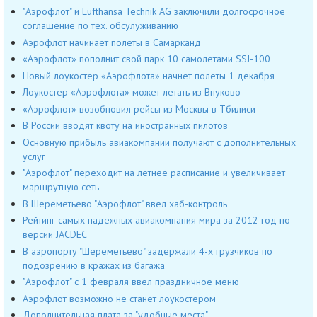
"Аэрофлот" и Lufthansa Technik AG заключили долгосрочное
соглашение по тех. обсулуживанию
Аэрофлот начинает полеты в Самарканд
«Аэрофлот» пополнит свой парк 10 самолетами SSJ-100
Новый лоукостер «Аэрофлота» начнет полеты 1 декабря
Лоукостер «Аэрофлота» может летать из Внуково
«Аэрофлот» возобновил рейсы из Москвы в Тбилиси
В России вводят квоту на иностранных пилотов
Основную прибыль авиакомпании получают с дополнительных
услуг
"Аэрофлот" переходит на летнее расписание и увеличивает
маршрутную сеть
В Шереметьево "Аэрофлот" ввел хаб-контроль
Рейтинг самых надежных авиакомпания мира за 2012 год по
версии JACDEC
В аэропорту "Шереметьево" задержали 4-х грузчиков по
подозрению в кражах из багажа
"Аэрофлот" с 1 февраля ввел праздничное меню
Аэрофлот возможно не станет лоукостером
Дополнительная плата за "удобные места"