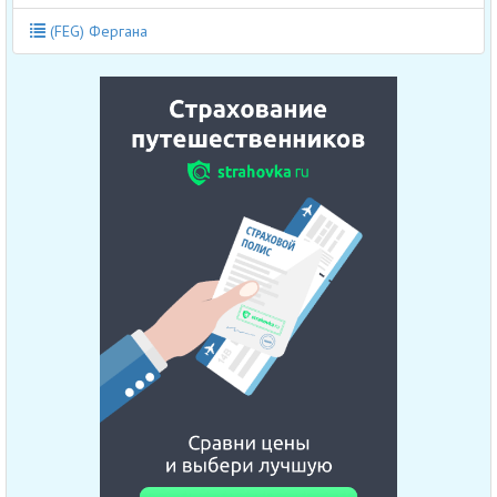
(FEG) Фергана