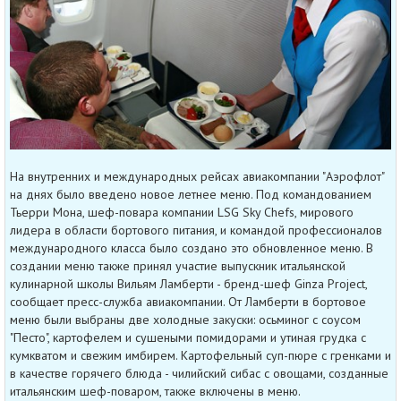
На внутренних и международных рейсах авиакомпании "Аэрофлот"
на днях было введено новое летнее меню. Под командованием
Тьерри Мона, шеф-повара компании LSG Sky Chefs, мирового
лидера в области бортового питания, и командой профессионалов
международного класса было создано это обновленное меню. В
создании меню также принял участие выпускник итальянской
кулинарной школы Вильям Ламберти - бренд-шеф Ginza Project,
сообщает пресс-служба авиакомпании. От Ламберти в бортовое
меню были выбраны две холодные закуски: осьминог с соусом
"Песто", картофелем и сушеными помидорами и утиная грудка с
кумкватом и свежим имбирем. Картофельный суп-пюре с гренками и
в качестве горячего блюда - чилийский сибас с овощами, созданные
итальянским шеф-поваром, также включены в меню.