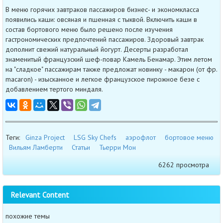
В меню горячих завтраков пассажиров бизнес- и экономкласса
появились каши: овсяная и пшенная с тыквой. Включить каши в
состав бортового меню было решено после изучения
гастрономических предпочтений пассажиров. Здоровый завтрак
дополнит свежий натуральный йогурт. Десерты разработал
знаменитый французский шеф-повар Камель Бенамар. Этим летом
на "сладкое" пассажирам также предложат новинку - макарон (от фр.
macaron) - изысканное и легкое французское пирожное безе с
добавлением тертого миндаля.
Теги:
Ginza Project
LSG Sky Chefs
аэрофлот
бортовое меню
Вильям Ламберти
Статьи
Тьерри Мон
6262 просмотра
Relevant Content
похожие темы