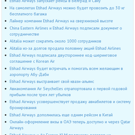
Etihad Airways запускает рейсы в Белград и Сану
На самолетах Etihad Airways можно будет провозить до 30 кг
бесплатного багажа
Лайнер компании Etihad Airways на сверхнизкой высоте
China Eastern Airlines и Etihad Airways подписали документ о
сотрудничестве
Alitalia может сократить около 1000 сотрудников
Alitalia из-за долгов продала половину акций Etihad Airlines
Etihad Airways подписала двустороннее код-шеринговое
соглашение с Korean Air
Etihad Airways будет встречать и помогать всем желающим в
аэропорту Абу-Даби
Etihad Airways выстраивает свой квази-альянс
Авиакомпания Air Seychelles отрапортовала о первой годовой
прибыли после трех лет убытков
Etihad Airways усовершенствует продажу авиабилетов и систему
бронирования
Etihad Airways дополнилась еще одним рейсом в Китай
Онлайн-оформление визы в ОАЭ теперь доступно и через Qatar
Airways
Etihad Airways и Air France-KLM подписали договор на