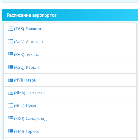
Расписание аэропортов
(TAS) Ташкент
(AZN) Андижан
(BHK) Бухара
(KSQ) Карши
(NVI) Навои
(NMA) Наманган
(NCU) Нукус
(SKD) Самарканд
(TMJ) Термез