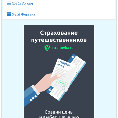
(UGC) Ургенч
(FEG) Фергана