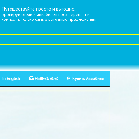
Путешествуйте просто и выгодно.
Бронируй отели и авиабилеты без переплат и
комиссий. Только самые выгодные предложения.
In English
Найти отель
Купить Авиабилет