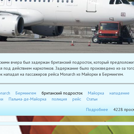
кими вчера был задержан британский подросток, который предположи
я под действием наркотиков. Задержание было произведено из-за того
к нападал на пассажиров рейса Monarch из Майорки в Бермингем.
narch
Бермингем
британский подросток
Майорка
нападение
ки
Пальма-де-Майорка
полиция
рейс
Статьи
Подробнее
4228 прос