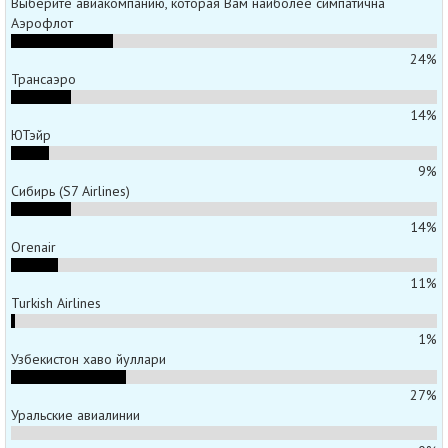
Выберите авиакомпанию, которая Вам наиболее симпатична
Аэрофлот
24%
Трансаэро
14%
ЮТэйр
9%
Сибирь (S7 Airlines)
14%
Orenair
11%
Turkish Airlines
1%
Узбекистон хаво йуллари
27%
Уральские авиалинии