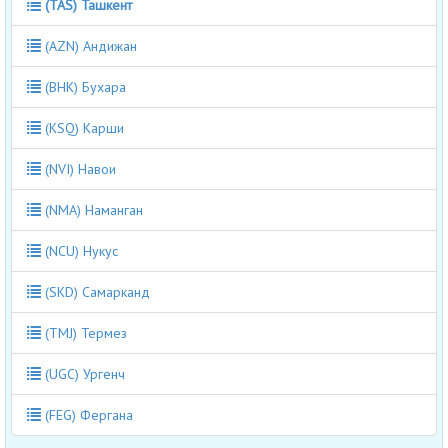
(TAS) Ташкент
(AZN) Андижан
(BHK) Бухара
(KSQ) Карши
(NVI) Навои
(NMA) Наманган
(NCU) Нукус
(SKD) Самарканд
(TMJ) Термез
(UGC) Ургенч
(FEG) Фергана