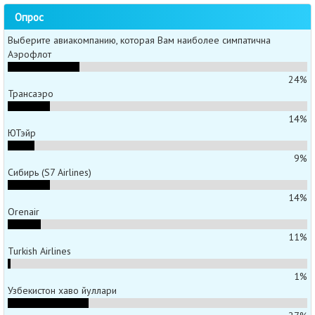
Опрос
Выберите авиакомпанию, которая Вам наиболее симпатична
Аэрофлот
24%
Трансаэро
14%
ЮТэйр
9%
Сибирь (S7 Airlines)
14%
Orenair
11%
Turkish Airlines
1%
Узбекистон хаво йуллари