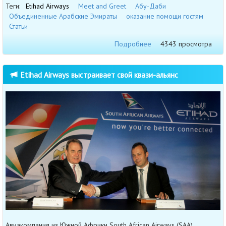
Теги:
Etihad Airways
Meet and Greet
Абу-Даби
Объединенные Арабские Эмираты
оказание помощи гостям
Статьи
Подробнее
4343 просмотра
Etihad Airways выстраивает свой квази-альянс
Авиакомпания из Южной Африки South African Airways (SAA),