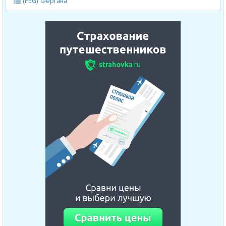
(FEG) Фергана