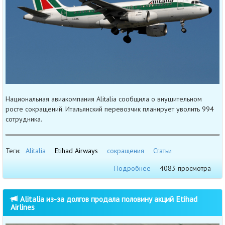
Национальная авиакомпания Alitalia сообщила о внушительном
росте сокращений. Итальянский перевозчик планирует уволить 994
сотрудника.
Теги:
Alitalia
Etihad Airways
сокращения
Статьи
Подробнее
4083 просмотра
Alitalia из-за долгов продала половину акций Etihad
Airlines