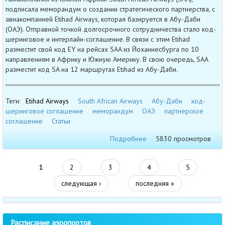
подписала меморандум о создании стратегического партнерства, с
авиакомпанией Etihad Airways, которая базируется в Абу-Даби
(ОАЭ). Отправной точкой долгосрочного сотрудничества стало код-
шеринговое и интерлайн-соглашение. В связи с этим Etihad
разместит свой код EY на рейсах SAA из Йоханнесбурга по 10
направлениям в Африку и Южную Америку. В свою очередь, SAA
разместит код SA на 12 маршрутах Etihad из Абу-Даби.
Теги:
Etihad Airways
South African Airways
Абу-Даби
код-
шеринговое соглашение
меморандум
ОАЭ
партнерское
соглашение
Статьи
Подробнее
5830 просмотров
1
2
3
4
5
следующая ›
последняя »
Расписание аэропортов