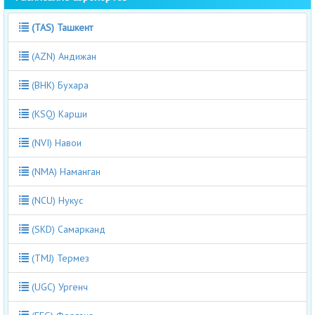
(TAS) Ташкент
(AZN) Андижан
(BHK) Бухара
(KSQ) Карши
(NVI) Навои
(NMA) Наманган
(NCU) Нукус
(SKD) Самарканд
(TMJ) Термез
(UGC) Ургенч