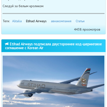
Следуй за белым кроликом
Теги:
Alitalia
Etihad Airways
авиакомпания
Статьи
4438 просмотров
Etihad Airways подписала двустороннее код-шеринговое
соглашение с Korean Air