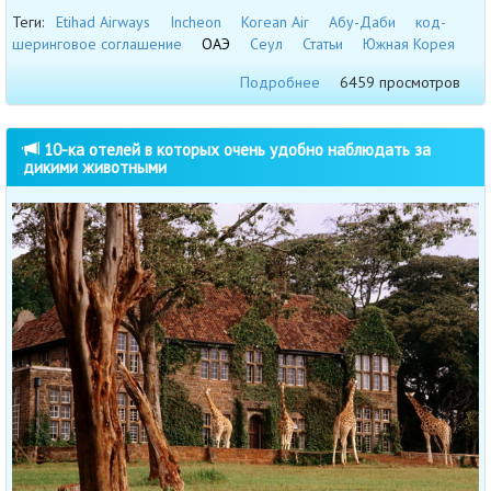
Теги:
Etihad Airways
Incheon
Korean Air
Абу-Даби
код-
шеринговое соглашение
ОАЭ
Сеул
Статьи
Южная Корея
Подробнее
6459 просмотров
10-ка отелей в которых очень удобно наблюдать за
дикими животными