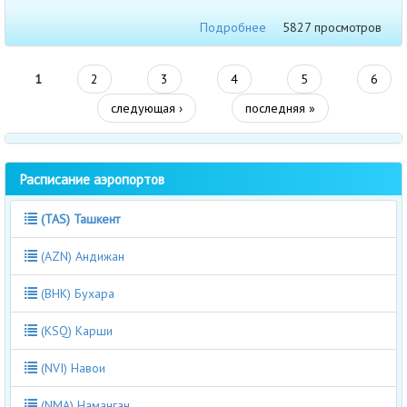
Подробнее
5827 просмотров
1
2
3
4
5
6
следующая ›
последняя »
Расписание аэропортов
(TAS) Ташкент
(AZN) Андижан
(BHK) Бухара
(KSQ) Карши
(NVI) Навои
(NMA) Наманган