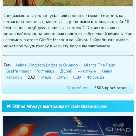
Специально для тех, кто устал или просто не может смотреть на
несчастных животных, запертых за решетками в зоопарках, сайт 10
best создал подборку специальных отелей. В этих гостиницах
можно наблюдать за животными прямо из собственной комнаты. Как,
например, в отеле Giraffe Manor в кенийском Найроби, где жираф
может просунуть голову в комнату, когда вы завтракаете.
Теги:
Animal Kingdom Lodge in Orlando
Atlantis The Palm
Giraffe Manor
гостиница
Дубай
животные
Кения
Найроби
ОАЭ
отель
Статьи
США
Флорида
Подробнее
5508 просмотров
Etihad Airways выстраивает свой квази-альянс