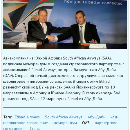
Авиакомпания из Южной Африки South African Airways (SAA),
подписала меморандум о создании стратегического партнерства, с
авиакомпанией Etihad Airways, которая базируется в Абу-Даби
(ОАЭ). Отправной точкой долгосрочного сотрудничества стало код-
шеринговое и интерлайн-соглашение. В связи с этим Etihad
разместит свой код EY на рейсах SAA из Йоханнесбурга по 10
направлениям в Африку и Южную Америку. В свою очередь, SAA
разместит код SA на 12 маршрутах Etihad из Абу-Даби.
Теги:
Etihad Airways
South African Airways
Абу-Даби
код-
шеринговое соглашение
меморандум
ОАЭ
партнерское
соглашение
Статьи