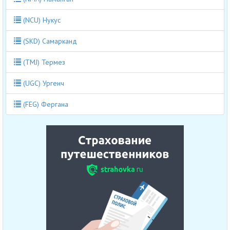
(NCU) Нукус
(SKD) Самарканд
(TMJ) Термез
(UGC) Ургенч
(FEG) Фергана