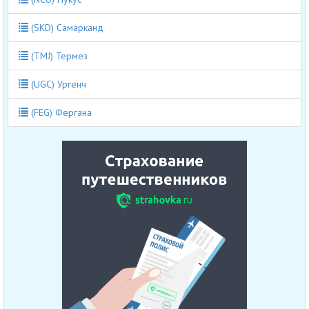
(SKD) Самарканд
(TMJ) Термез
(UGC) Ургенч
(FEG) Фергана