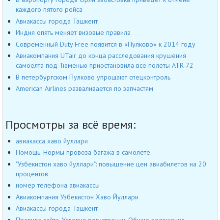
каждого пятого рейса
Авиакассы города Ташкент
Индия опять меняет визовые правила
Современный Duty Free появится в «Пулково» к 2014 году
Авиакомпания UTair до конца расследования крушения
самоелта под Тюменью приостановила все полеты ATR-72
В петербургском Пулково упрощают спецконтроль
American Airlines разваливается по запчастям
Просмотры за всё время:
авиакасса хаво йуллари
Помощь. Нормы провоза багажа в самолёте
"Узбекистон хаво йуллари": повышение цен авиабилетов на 20
процентов
номер телефона авиакассы
Авиакомпания Узбекистон Хаво Йуллари
Авиакассы города Ташкент
Правила сайта, Условия регистрации, Общие положения,