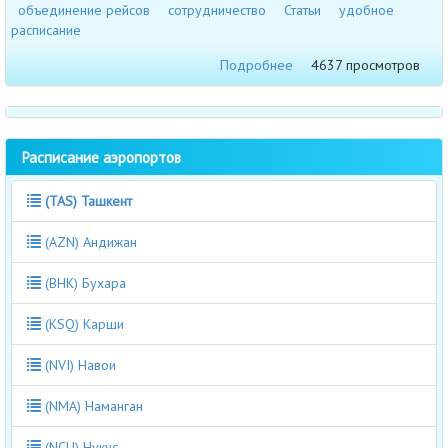
объединение рейсов
сотрудничество
Статьи
удобное
расписание
Подробнее
4637 просмотров
Расписание аэропортов
(TAS) Ташкент
(AZN) Андижан
(BHK) Бухара
(KSQ) Карши
(NVI) Навои
(NMA) Наманган
(NCU) Нукус