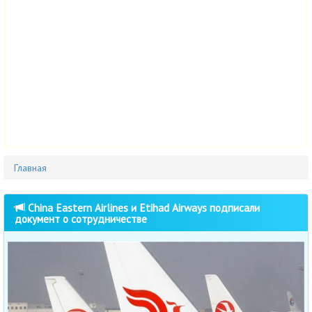
Главная
China Eastern Airlines и Etihad Airways подписали
документ о сотрудничестве