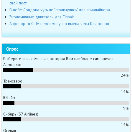
свой пост
В небе Лондона чуть не "столкнулись" два авиалайнера
Экономичные двигатели для Finnair
Аэропорт в США переименую в имена четы Клинтонов
Опрос
Выберите авиакомпанию, которая Вам наиболее симпатична
Аэрофлот
24%
Трансаэро
14%
ЮТэйр
9%
Сибирь (S7 Airlines)
14%
Orenair