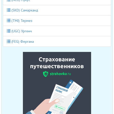
(SKD) Самарканд
(TMJ) Термез
(UGC) Ургенч
(FEG) Фергана