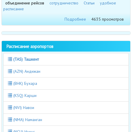
объединение рейсов
сотрудничество
Статьи
удобное
расписание
Подробнее
4635 просмотров
Расписание аэропортов
(TAS) Ташкент
(AZN) Андижан
(BHK) Бухара
(KSQ) Карши
(NVI) Навои
(NMA) Наманган
(NCU) Нукус