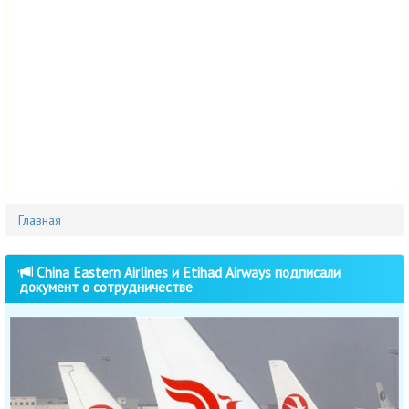
Главная
China Eastern Airlines и Etihad Airways подписали
документ о сотрудничестве