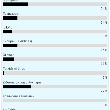
24%
Трансаэро
14%
ЮТэйр
9%
Сибирь (S7 Airlines)
14%
Orenair
11%
Turkish Airlines
1%
Узбекистон хаво йуллари
27%
Уральские авиалинии
0%
Air Baltic