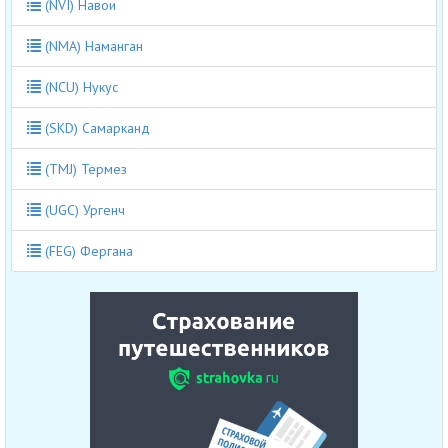
(NVI) Навои
(NMA) Наманган
(NCU) Нукус
(SKD) Самарканд
(TMJ) Термез
(UGC) Ургенч
(FEG) Фергана