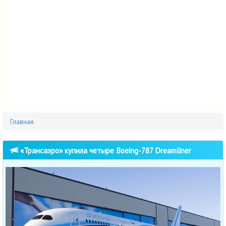
Главная
«Трансаэро» купила четыре Boeing-787 Dreamliner