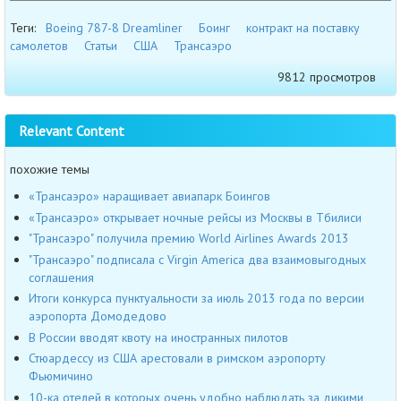
Теги:
Boeing 787-8 Dreamliner
Боинг
контракт на поставку
самолетов
Статьи
США
Трансаэро
9812 просмотров
Relevant Content
похожие темы
«Трансаэро» наращивает авиапарк Боингов
«Трансаэро» открывает ночные рейсы из Москвы в Тбилиси
"Трансаэро" получила премию World Airlines Awards 2013
"Трансаэро" подписала с Virgin America два взаимовыгодных
соглашения
Итоги конкурса пунктуальности за июль 2013 года по версии
аэропорта Домодедово
В России вводят квоту на иностранных пилотов
Стюардессу из США арестовали в римском аэропорту
Фьюмичино
10-ка отелей в которых очень удобно наблюдать за дикими