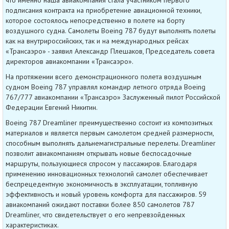
что именно наша авиакомпания стала участником первого
подписания контракта на приобретение авиационной техники,
которое состоялось непосредственно в полете на борту
воздушного судна. Самолеты Boeing 787 будут выполнять полеты
как на внутрироссийских, так и на международных рейсах
«Трансаэро» - заявил Александр Плешаков, Председатель совета
директоров авиакомпании «Трансаэро».
На протяжении всего демонстрационного полета воздушным
судном Boeing 787 управлял командир летного отряда Boeing
767/777 авиакомпании «Трансаэро» Заслуженный пилот Российской
Федерации Евгений Никитин.
Boeing 787 Dreamliner преимущественно состоит из композитных
материалов и является первым самолетом средней размерности,
способным выполнять дальнемагистральные перелеты. Dreamliner
позволит авиакомпаниям открывать новые беспосадочные
маршруты, пользующиеся спросом у пассажиров. Благодаря
применению инновационных технологий самолет обеспечивает
беспрецедентную экономичность в эксплуатации, топливную
эффективность и новый уровень комфорта для пассажиров. 59
авиакомпаний ожидают поставки более 850 самолетов 787
Dreamliner, что свидетельствует о его непревзойденных
характеристиках.