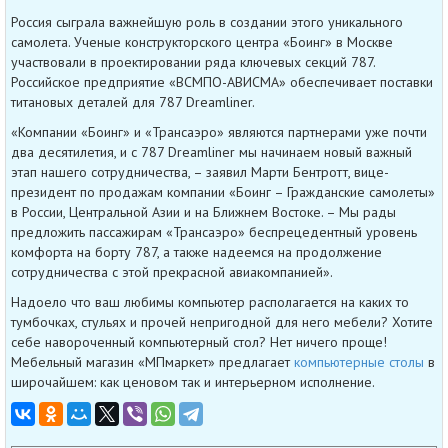
Россия сыграла важнейшую роль в создании этого уникального
самолета. Ученые конструкторского центра «Боинг» в Москве
участвовали в проектировании ряда ключевых секций 787.
Российское предприятие «ВСМПО-АВИСМА» обеспечивает поставки
титановых деталей для 787 Dreamliner.
«Компании «Боинг» и «Трансаэро» являются партнерами уже почти
два десятилетия, и с 787 Dreamliner мы начинаем новый важный
этап нашего сотрудничества, – заявил Марти Бентротт, вице-
президент по продажам компании «Боинг – Гражданские самолеты»
в России, Центральной Азии и на Ближнем Востоке. – Мы рады
предложить пассажирам «Трансаэро» беспрецедентный уровень
комфорта на борту 787, а также надеемся на продолжение
сотрудничества с этой прекрасной авиакомпанией».
Надоело что ваш любимы компьютер располагается на каких то
тумбочках, стульях и прочей непригодной для него мебели? Хотите
себе навороченный компьютерный стол? Нет ничего проще!
Мебельный магазин «МПмаркет» предлагает
компьютерные столы
в
широчайшем: как ценовом так и интерьерном исполнение.