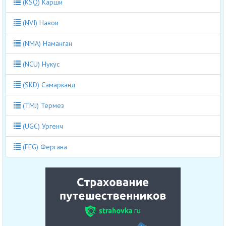
(KSQ) Карши
(NVI) Навои
(NMA) Наманган
(NCU) Нукус
(SKD) Самарканд
(TMJ) Термез
(UGC) Ургенч
(FEG) Фергана