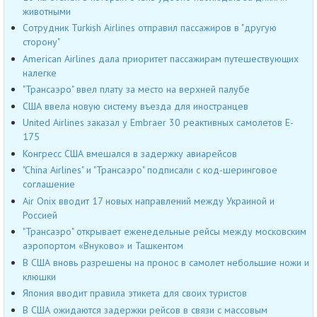
животными
Сотрудник Turkish Airlines отправил пассажиров в "другую
сторону"
American Airlines дала приоритет пассажирам путешествующих
налегке
"Трансаэро" ввел плату за место на верхней палубе
США ввела новую систему въезда для иностранцев
United Airlines заказал у Embraer 30 реактивных самолетов E-
175
Конгресс США вмешался в задержку авиарейсов
"China Airlines" и "Трансаэро" подписали с код-шеринговое
соглашение
Air Onix вводит 17 новых направлений между Украиной и
Россией
"Трансаэро" открывает еженедельные рейсы между московским
аэропортом «Внуково» и Ташкентом
В США вновь разрешены на пронос в самолет небольшие ножи и
клюшки
Япония вводит правила этикета для своих туристов
В США ожидаются задержки рейсов в связи с массовым