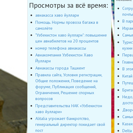
Просмотры за всё время:
Сотру
почты
авиакасса хаво йуллари
В пар
Помощь. Нормы провоза багажа в
самолёте
Израи
"Узбекистон хаво йуллари": повышение
Самым
цен авиабилетов на 20 процентов
Турис
номер телефона авиакассы
кухни
Авиакомпания Узбекистон Хаво
Перва
Йуллари
Главн
Авиакассы города Ташкент
В это
Правила сайта, Условия регистрации,
Китай
Общие положения, Поведение на
Путеш
форуме, Публикация сообщений,
Брита
Ограничения, Решение спорных
Недод
вопросов
досто
Представительства НАК «Узбекистон
Дворе
хаво йуллари»
Самые
Alitalia угрожает банкротство,
Казах
генеральный директор покидает свой
пост
Delta