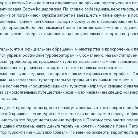
тура, в который они не могли отправиться по причине просроченного пасп
нтировала Софья Кошаровская. По словам собеседника, вероятность, ч
олучит от пограничной службы запрет на въезд, есть – такие случаи в п
астились. Причем чем ближе паспорт к сроку своего завершения, тем б
 депортация. Впрочем, никакими более «долгоиграющими» последстви
это не грозит - «черных списков» из-за просроченных паспортов погранс
ельно, что в официальном обращении министерства о просроченных п
ся упрек и российским туроператорам. «К сожалению, мы констатируем
сть туроператоров, продающих туры путешественникам вне зависимост
йствия их заграничных паспортов, а также невнимательность или
мленность последних», - говорится в письме израильского турофиса. Од
ие на направлении туроператоры уверены, что их вины в этом нет, а
ие количества «проштрафившихся» туристов напрямую связано с увел
ва самостоятельных путешественников и с их незнанием специфики мес
тельства.
м деле, туроператоры просто не могут допускать в этом вопросе ошиб
остой причине – если турист не вылетит или не попадет в страну, то фи
енность за это будут нести именно турфирма. Поэтому технология пров
в давно отлажена, никто деньги терять не хочет», - пояснила Ирина Петр
тор туркомпании «Солвекс-Трэвэл». По мнению эксперта, вероятность п