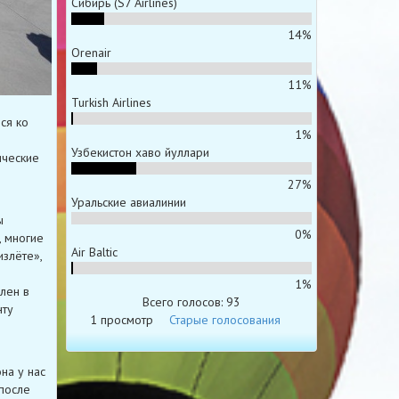
Сибирь (S7 Airlines)
14%
Orenair
11%
Turkish Airlines
ся ко
1%
Узбекистон хаво йуллари
ические
27%
Уральские авиалинии
ы
0%
, многие
Air Baltic
излёте»,
1%
лен в
Всего голосов: 93
нту
1 просмотр
Старые голосования
на у нас
 после