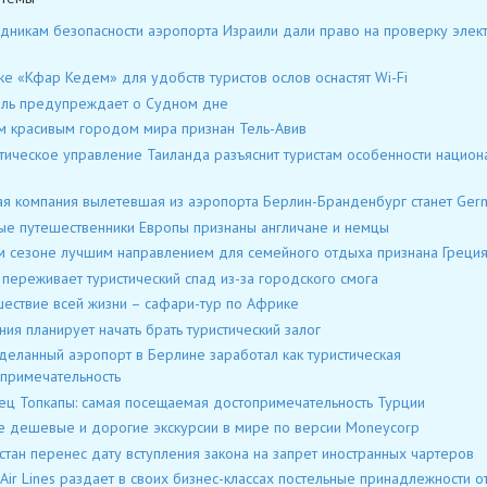
дникам безопасности аэропорта Израили дали право на проверку элек
ке «Кфар Кедем» для удобств туристов ослов оснастят Wi-Fi
ль предупреждает о Судном дне
 красивым городом мира признан Тель-Авив
тическое управление Таиланда разъяснит туристам особенности национ
я компания вылетевшая из аэропорта Берлин-Бранденбург станет Ger
ые путешественники Европы признаны англичане и немцы
м сезоне лучшим направлением для семейного отдыха признана Греци
 переживает туристический спад из-за городского смога
ествие всей жизни – сафари-тур по Африке
ния планирует начать брать туристический залог
еланный аэропорт в Берлине заработал как туристическая
примечательность
ц Топкапы: самая посещаемая достопримечательность Турции
 дешевые и дорогие экскурсии в мире по версии Moneycorp
стан перенес дату вступления закона на запрет иностранных чартеров
 Air Lines раздает в своих бизнес-классах постельные принадлежности от