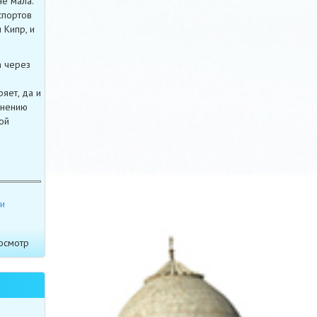
не мала.
спортов
 Кипр, и
а через
яет, да и
мнению
ой
ьи
осмотр