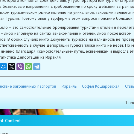
 у которого кончается срок действия, у туроператора или турагента край
е безвизовые направления с требованиями по сроку действия загранпа
йском туристическом рынке явление не уникальное, таковыми являются и
ая Турция. Поэтому опыт у турфирм в этом вопросе поистине большой.
ело – это самостоятельные бронирования туристами отелей и перелёт
 – либо напрямую на сайтах авиакомпаний и отелей, либо посредством
ров. В обоих случаях никто документы туристов на валидность не провер
ответственность в случае депортации туриста также никто не несёт. По 
, именно благодаря «самостоятельным» путешественникам и выросла эт
татистика депортаций из Израиля.
йствие заграничных паспортов
Израиль
Софья Кошаровская
Стат
1 пр
nt Content
 темы