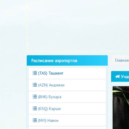
Расписание аэропортов
Главная
(TAS) Ташкент
Учас
(AZN) Андижан
(BHK) Бухара
(KSQ) Карши
(NVI) Навои