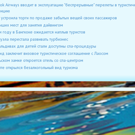
ok Airways вводит в эксплуатацию "беспрерывные" перелеты в туристич
инцию
a устроила торги по продаже забытых вещей своих пассажиров
чших мест для занятия дайвингом
м году в Бангкоке ожидается наплыв туристов
уэла перестала развивать турбизнес
льдивах для детей стали доступны спа-процедуры
нд заключит визовое туристическое соглашение с Лаосом
ьском замке откроется отель со спа-центром
пте открылся безалкогольный вид туризма