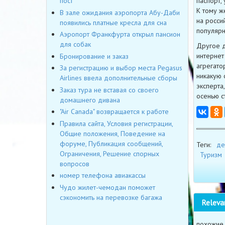
паспорт,
пост
К тому ж
В зале ожидания аэропорта Абу-Даби
на росси
появились платные кресла для сна
популярн
Аэропорт Франкфурта открыл пансион
для собак
Другое д
интернет
Бронирование и заказ
агрегато
За регистрацию и выбор места Pegasus
никакую 
Airlines ввела дополнительные сборы
эксперта
Заказ тура не вставая со своего
осенью с
домашнего дивана
"Air Canada" возвращается к работе
Правила сайта, Условия регистрации,
Общие положения, Поведение на
форуме, Публикация сообщений,
Теги:
де
Ограничения, Решение спорных
Туризм
вопросов
номер телефона авиакассы
Чудо жилет-чемодан поможет
сэкономить на перевозке багажа
Releva
похожие