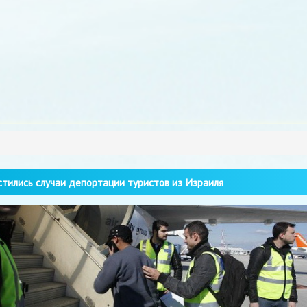
тились случаи депортации туристов из Израиля