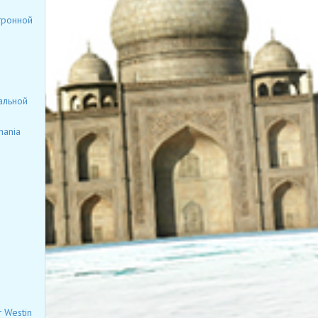
тронной
альной
mania
я
 Westin