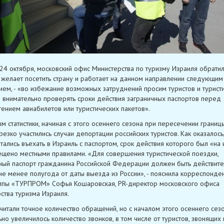
 24 октября, московский офис Министерства по туризму Израиля обратил
о желает посетить страну и работает на данном направлении следующим
ем, - «во избежание возможных затруднений просим туристов и турист
 внимательно проверять сроки действия заграничных паспортов перед
ением авиабилетов или туристических пакетов».
м статистики, начиная с этого осеннего сезона при пересечении границ
резко участились случаи депортации российских туристов. Как оказалось
ытались въехать в Израиль с паспортом, срок действия которого был «на 
ещено местными правилами. «Для совершения туристической поездки,
ный паспорт гражданина Российской Федерации должен быть действите
не менее полугода от даты выезда из России», - пояснила корреспонде
ппы «ТУРПРОМ» Софья Кошаровская, PR-директор московского офиса
ства туризма Израиля.
читали точное количество обращений, но с началом этого осеннего сезо
ьно увеличилось количество звонков, в том числе от туристов, звонящих