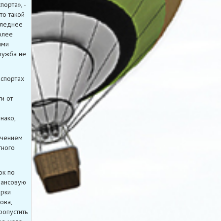
орта», -
то такой
оследнее
олее
ями
лужба не
аспортах
и от
нако,
ичением
тного
ок по
нансовую
ерки
ова,
ропустить