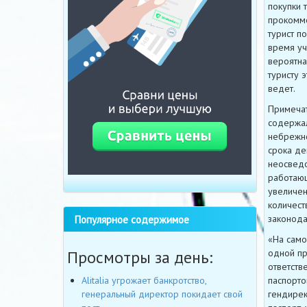
покупки 
прокомме
турист п
время уч
вероятна
туристу 
ведет.
Примечат
содержал
небрежно
срока де
неосведо
работающ
увеличен
количест
законода
Популярное содержимое
«На само
одной пр
Просмотры за день:
ответств
паспорто
Alitalia угрожает банкротство,
гендирек
генеральный директор покидает свой