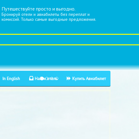
Путешествуйте просто и выгодно.
Бронируй отели и авиабилеты без переплат и
комиссий. Только самые выгодные предложения.
In English
Найти отель
Купить Авиабилет