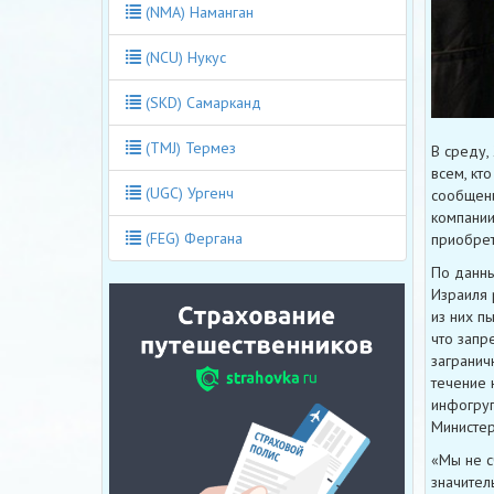
(NMA) Наманган
(NCU) Нукус
(SKD) Самарканд
(TMJ) Термез
В среду,
всем, кт
(UGC) Ургенч
сообщени
компании
(FEG) Фергана
приобрет
По данны
Израиля 
из них п
что запр
загранич
течение 
инфогру
Министер
«Мы не с
значител