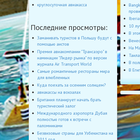
круглосуточная авиакасса
Bangk
пров
Iberi
Последние просмотры:
10 лу
В это
Заманивать туристов в Польшу будут с
Венес
помощью аистов
На Ма
Премия авиакомпании "Трансаэро" в
Таила
наминации "Лидер рынка" по версии
В пол
журнала Air Transport World
В Еги
Самые романтичные рестораны мира
для влюбленных
Куда поехать за осенним солнцем?
авиакассы на вокзалах
Британия планирует начать брать
туристический залог
Международного аэропорта Дубая
полностью готов к встречи с
паломниками
Безвизовые страны для Узбекистана на
2011 год