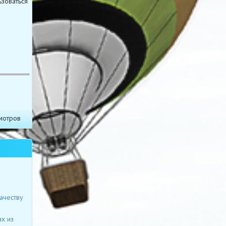
зоваться
й
9
мотров
ачеству
х из