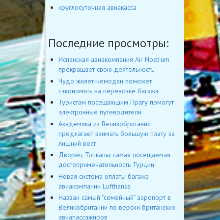
круглосуточная авиакасса
Последние просмотры:
Испанская авиакомпания Air Nostrum
прекращает свою деятельность
Чудо жилет-чемодан поможет
сэкономить на перевозке багажа
Туристам посещающим Прагу помогут
электронные путеводители
Академика из Великобритании
предлагает взимать большую плату за
лишний вест
Дворец Топкапы: самая посещаемая
достопримечательность Турции
Новая система оплаты багажа
авиакомпании Lufthansa
Назван самый "семейный" аэропорт в
Великобритании по версии британских
авиапассажиров