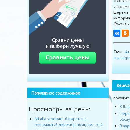
«В связи
услугами
Шереметь
информац
(Россия)
Теги:
Ae
авиапере
Releva
Популярное содержимое
похожие
В Шер
Просмотры за день:
Шерем
Alitalia угрожает банкротство,
обслу
генеральный директор покидает свой
В аэр