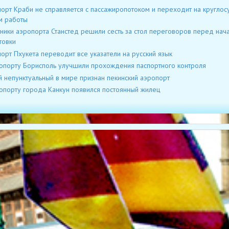
орт Краби не справляется с пассажиропотоком и переходит на круглос
м работы
ники аэропорта Станстед решили сесть за стол переговоров перед нач
товки
орт Пхукета переводит все указатели на русский язык
опорту Борисполь улучшили прохождения паспортного контроля
 непунктуальный в мире признан пекинский аэропорт
опорту города Канкун появился постоянный жилец