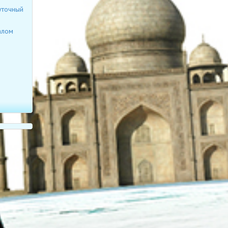
уточный
алом