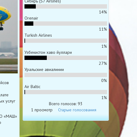
Сибирь (S7 Airlines)
14%
Orenair
11%
Turkish Airlines
1%
Узбекистон хаво йуллари
27%
Уральские авиалинии
0%
ейсов
Air Baltic
плате
1%
х услуг
Всего голосов: 93
1 просмотр
Старые голосования
АО «МАШ»
о