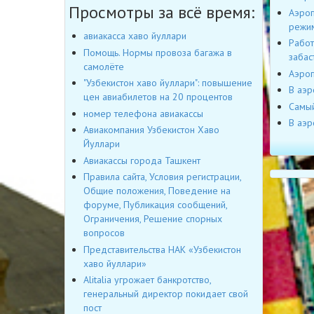
Просмотры за всё время:
Аэроп
режи
авиакасса хаво йуллари
Работ
Помощь. Нормы провоза багажа в
забас
самолёте
Аэроп
"Узбекистон хаво йуллари": повышение
В аэр
цен авиабилетов на 20 процентов
Cамый
номер телефона авиакассы
В аэр
Авиакомпания Узбекистон Хаво
Йуллари
Авиакассы города Ташкент
Правила сайта, Условия регистрации,
Общие положения, Поведение на
форуме, Публикация сообщений,
Ограничения, Решение спорных
вопросов
Представительства НАК «Узбекистон
хаво йуллари»
Alitalia угрожает банкротство,
генеральный директор покидает свой
пост