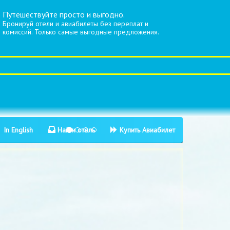
Путешествуйте просто и выгодно.
Бронируй отели и авиабилеты без переплат и
комиссий. Только самые выгодные предложения.
In English
Найти отель
Купить Авиабилет