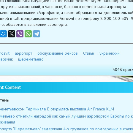
 со сложившейся ситуацией настоятельно рекомендуем пассажирам поль
 других авиакомпаний, в частности, базового перевозчика аэропорта
ево авиакомпании «Аэрофлот», а также обращаться за дополнительно
ией в call-центр авиакомпании Aerosvit по телефону 8-800-100-509- 
», сообщается в заявлении аэропорта.
rosvit
аэропорт
обслуживание рейсов
Статьи
украинский
возчик
шереметьево
5048 прос
nt Content
 темы
еметьевском Терминале Е открылась выставка Air France KLM
етьево отметили наградой как самый лучшим аэропортом Европы по к
живания
опорту "Шереметьево" задержали 4-х грузчиков по подозрению в кража