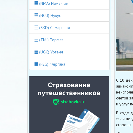
(NMA) Наманган
(NCU) Нукус
(SKD) Самарканд
(TMJ) Термез
(UGC) Ургенч
(FEG) Фергана
С 10 дек
авиакомп
неисполн
счетов з
и услуг 
В ходе д
так и не
стороны 