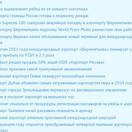
а
а задерживает рейсы из-за сильного снегопада
орта столицы России готовы к ледяному дождю
i Superjet-100 совершил аварийную посадку в аэропорту Шереметьево
опорту Шереметьево лауреаты World Press Photo разместили свои раб
опорту Внуково начел обслуживание новый терминал для международ
ов
огам 2011 года международный аэропорт «Шереметьево» планирует у
ю прибыль по РСБУ в 2,5 раза
лот решил продать 50% акций ООО «Аэропорт Москва»
rlines признана самой пунктуальной авиакомпанией
нский аэропорт Гатвик планирует масштабные изменения
орт Дубая объявлен самым загруженным аэропортом мира в 2014 год
орт города Эрншёльдсвик переведут на дистанционное управление
ае в построят аэропорт на вершинах гор
хочет отказаться от процедуры регистрации пассажиров на рейсы в аэр
орт Таллинна начал раздавать планшеты в аренду
ский аэропорт отметили престижной международной наградой
дующем году откроется преображенный четвертый терминал аэропорт
хас»