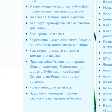
пост
багаж
В зале ожидания аэропорта Абу-Даби
Москв
появились платные кресла для сна
Аэроп
"Air Canada" возвращается к работе
Sukho
Аэропорт Франкфурта открыл пансион
В аэр
для собак
В аэр
Бронирование и заказ
рейс
За регистрацию и выбор места Pegasus
По ит
Airlines ввела дополнительные сборы
чисту
Заказ тура не вставая со своего
Аэроф
домашнего дивана
S7 Ai
Правила сайта, Условия регистрации,
Лондо
Общие положения, Поведение на
Аэроп
форуме, Публикация сообщений,
Аэроп
Ограничения, Решение спорных
вопросов
В Кит
номер телефона авиакассы
IATA 
Чудо жилет-чемодан поможет
Аэроп
сэкономить на перевозке багажа
Кений
В сле
«Бара