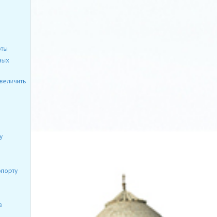
оты
ных
величить
у
опорту
а