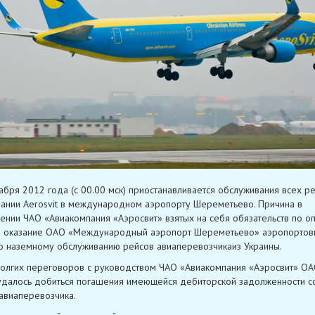
абря 2012 года (с 00.00 мск) приостанавливается обслуживания всех р
ании Aerosvit в международном аэропорту Шереметьево. Причина в
ении ЧАО «Авиакомпания «Аэросвит» взятых на себя обязательств по о
а оказание ОАО «Международный аэропорт Шереметьево» аэропортовы
по наземному обслуживанию рейсов авиаперевозчикаиз Украины.
олгих переговоров с руководством ЧАО «Авиакомпания «Аэросвит» О
 удалось добиться погашения имеющейся дебиторской задолженности с
авиаперевозчика.