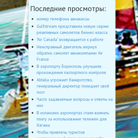
Последние просмотры:
номер телефона авиакассы
Gulfstream представила новую серию
реактивных самолетов бизнес-класса
"Air Canada" возвращается к работе
Неисправный двигатель вернул
обратно самолет авиакомпании Air
France
В аэропорту Борисполь улучшили
прохождения паспортного контроля
Alitalia угрожает банкротство,
генеральный директор покидает свой
пост
Часто задаваемые вопросы и ответы на
них
В испанских аэропортах стали взимать
плату за использование тележек для
багажа
Чтобы привлечь туристов