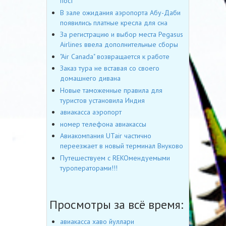
пост
В зале ожидания аэропорта Абу-Даби
появились платные кресла для сна
За регистрацию и выбор места Pegasus
Airlines ввела дополнительные сборы
"Air Canada" возвращается к работе
Заказ тура не вставая со своего
домашнего дивана
Новые таможенные правила для
туристов установила Индия
авиакасса аэропорт
номер телефона авиакассы
Авиакомпания UTair частично
переезжает в новый терминал Внуково
Путешествуем с REKOмендуемыми
туроператорами!!!
Просмотры за всё время:
авиакасса хаво йуллари