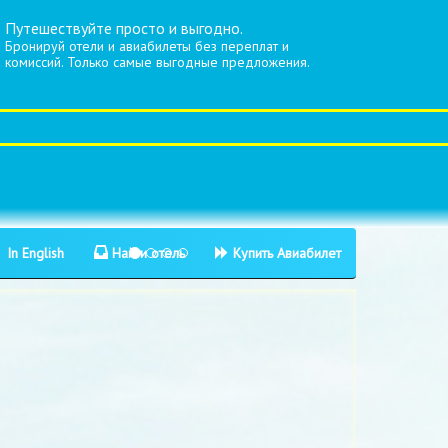
Путешествуйте просто и выгодно.
Бронируй отели и авиабилеты без переплат и
комиссий. Только самые выгодные предложения.
In English
Найти отель
Купить Авиабилет