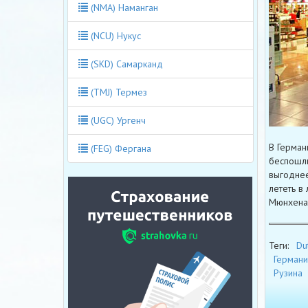
(NMA) Наманган
(NCU) Нукус
(SKD) Самарканд
(TMJ) Термез
(UGC) Ургенч
В Герман
(FEG) Фергана
беспошли
выгоднее
лететь в
Мюнхена
Теги:
Du
Германи
Рузина