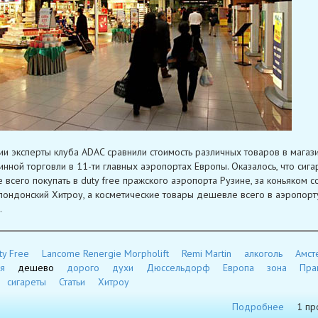
ии эксперты клуба ADAC сравнили стоимость различных товаров в магаз
нной торговли в 11-ти главных аэропортах Европы. Оказалось, что сига
 всего покупать в duty free пражского аэропорта Рузине, за коньяком с
 лондонский Хитроу, а косметические товары дешевле всего в аэропорт
.
ty Free
Lancome Renergie Morpholift
Remi Martin
алкоголь
Амст
я
дешево
дорого
духи
Дюссельдорф
Европа
зона
Пра
сигареты
Статьи
Хитроу
Подробнее
1 пр