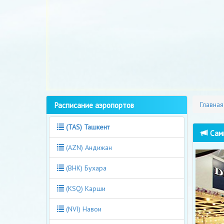
Расписание аэропортов
Главная
(TAS) Ташкент
Cамы
(AZN) Андижан
(BHK) Бухара
(KSQ) Карши
(NVI) Навои