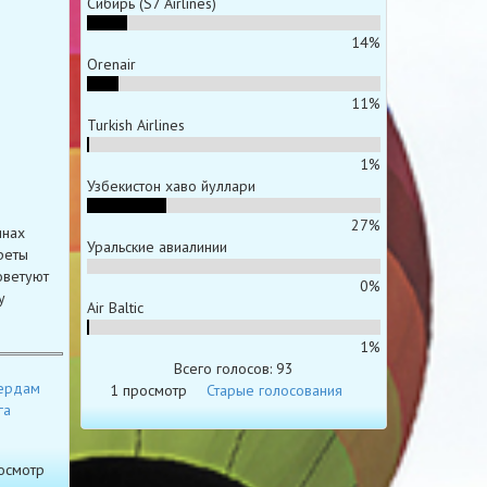
Сибирь (S7 Airlines)
14%
Orenair
11%
Turkish Airlines
1%
Узбекистон хаво йуллари
27%
инах
Уральские авиалинии
реты
оветуют
0%
у
Air Baltic
1%
Всего голосов: 93
ердам
1 просмотр
Старые голосования
га
осмотр