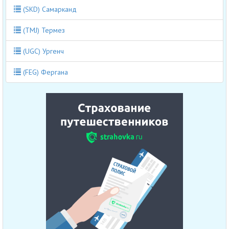
(SKD) Самарканд
(TMJ) Термез
(UGC) Ургенч
(FEG) Фергана