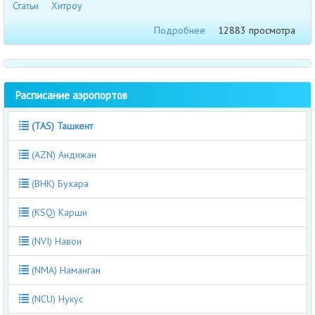
Статьи
Хитроу
Подробнее
12883 просмотра
Расписание аэропортов
(TAS) Ташкент
(AZN) Андижан
(BHK) Бухара
(KSQ) Карши
(NVI) Навои
(NMA) Наманган
(NCU) Нукус