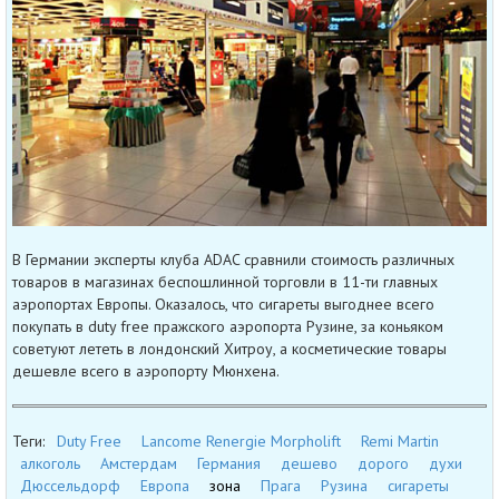
В Германии эксперты клуба ADAC сравнили стоимость различных
товаров в магазинах беспошлинной торговли в 11-ти главных
аэропортах Европы. Оказалось, что сигареты выгоднее всего
покупать в duty free пражского аэропорта Рузине, за коньяком
советуют лететь в лондонский Хитроу, а косметические товары
дешевле всего в аэропорту Мюнхена.
Теги:
Duty Free
Lancome Renergie Morpholift
Remi Martin
алкоголь
Амстердам
Германия
дешево
дорого
духи
Дюссельдорф
Европа
зона
Прага
Рузина
сигареты