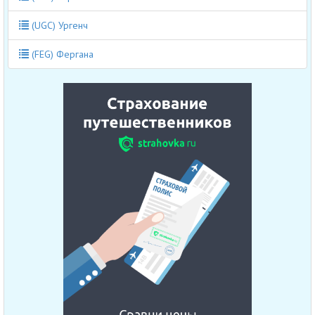
(UGC) Ургенч
(FEG) Фергана