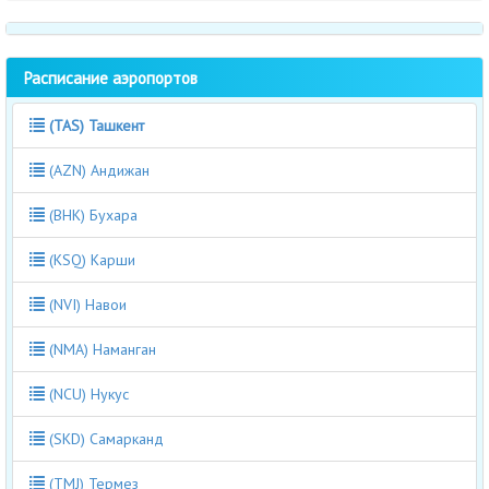
Расписание аэропортов
(TAS) Ташкент
(AZN) Андижан
(BHK) Бухара
(KSQ) Карши
(NVI) Навои
(NMA) Наманган
(NCU) Нукус
(SKD) Самарканд
(TMJ) Термез