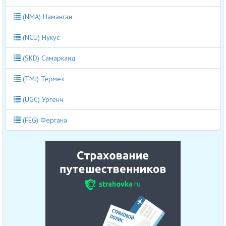
(NMA) Наманган
(NCU) Нукус
(SKD) Самарканд
(TMJ) Термез
(UGC) Ургенч
(FEG) Фергана