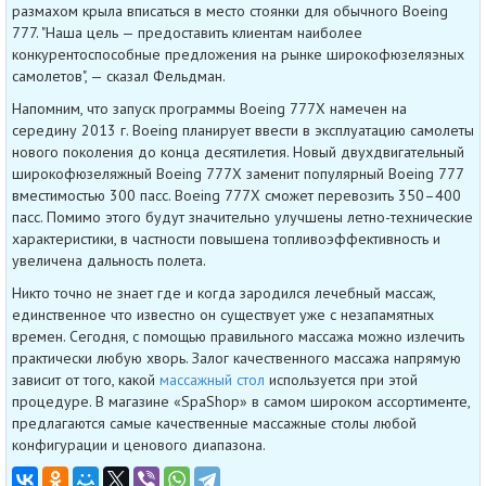
размахом крыла вписаться в место стоянки для обычного Boeing
777. "Наша цель — предоставить клиентам наиболее
конкурентоспособные предложения на рынке широкофюзеляэных
самолетов", — сказал Фельдман.
Напомним, что запуск программы Boeing 777X намечен на
середину 2013 г. Boeing планирует ввести в эксплуатацию самолеты
нового поколения до конца десятилетия. Новый двухдвигательный
широкофюзеляжный Boeing 777Х заменит популярный Boeing 777
вместимостью 300 пасс. Boeing 777Х сможет перевозить 350–400
пасс. Помимо этого будут значительно улучшены летно-технические
характеристики, в частности повышена топливоэффективность и
увеличена дальность полета.
Никто точно не знает где и когда зародился лечебный массаж,
единственное что известно он существует уже с незапамятных
времен. Сегодня, с помощью правильного массажа можно излечить
практически любую хворь. Залог качественного массажа напрямую
зависит от того, какой
массажный стол
используется при этой
процедуре. В магазине «SpaShop» в самом широком ассортименте,
предлагаются самые качественные массажные столы любой
конфигурации и ценового диапазона.