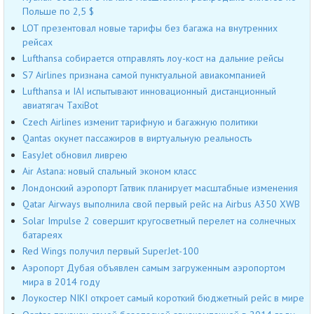
Польше по 2,5 $
LOT презентовал новые тарифы без багажа на внутренних
рейсах
Lufthansa собирается отправлять лоу-кост на дальние рейсы
S7 Airlines признана самой пунктуальной авиакомпанией
Lufthansa и IAI испытывают инновационный дистанционный
авиатягач TaxiBot
Czech Airlines изменит тарифную и багажную политики
Qantas окунет пассажиров в виртуальную реальность
EasyJet обновил ливрею
Air Astana: новый спальный эконом класс
Лондонский аэропорт Гатвик планирует масштабные изменения
Qatar Airways выполнила свой первый рейс на Airbus A350 XWB
Solar Impulse 2 совершит кругосветный перелет на солнечных
батареях
Red Wings получил первый SuperJet-100
Аэропорт Дубая объявлен самым загруженным аэропортом
мира в 2014 году
Лоукостер NIKI откроет самый короткий бюджетный рейс в мире