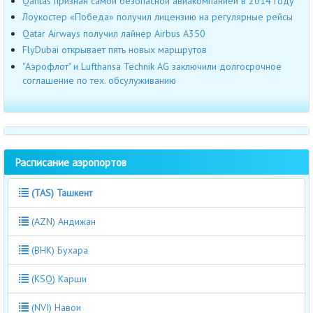
Qantas признан самой безопасной авиакомпанией в 2014 году
Лоукостер «Победа» получил лицензию на регулярные рейсы
Qatar Airways получил лайнер Airbus А350
FlyDubai открывает пять новых маршрутов
"Аэрофлот" и Lufthansa Technik AG заключили долгосрочное
соглашение по тех. обсулуживанию
Расписание аэропортов
(TAS) Ташкент
(AZN) Андижан
(BHK) Бухара
(KSQ) Карши
(NVI) Навои