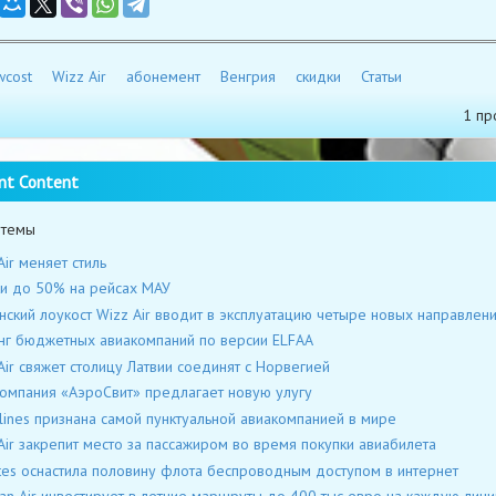
wcost
Wizz Air
абонемент
Венгрия
скидки
Статьи
1 пр
nt Content
 темы
Air меняет стиль
и до 50% на рейсах МАУ
нский лоукост Wizz Air вводит в эксплуатацию четыре новых направлен
нг бюджетных авиакомпаний по версии ELFAA
Air свяжет столицу Латвии соединят с Норвегией
омпания «АэроСвит» предлагает новую улугу
rlines признана самой пунктуальной авиакомпанией в мире
Air закрепит место за пассажиром во время покупки авиабилета
tes оснастила половину флота беспроводным доступом в интернет