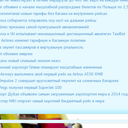
ian Air инвестирует в летние маршруты до 400 тыс евро на каждую лин
ir объявил о начале масштабной распродаже билетов по Польше по 2,5
резентовал новые тарифы без багажа на внутренних рейсах
ansa собирается отправлять лоу-кост на дальние рейсы
rlines признана самой пунктуальной авиакомпанией
ansa и IAI испытывают инновационный дистанционный авиатягач TaxiBot
 Airlines изменит тарифную и багажную политики
s окунет пассажиров в виртуальную реальность
et обновил ливрею
stana: новый спальный эконом класс
нский аэропорт Гатвик планирует масштабные изменения
 Airways выполнила свой первый рейс на Airbus A350 XWB
 Impulse 2 совершит кругосветный перелет на солнечных батареях
ings получил первый SuperJet-100
орт Дубая объявлен самым загруженным аэропортом мира в 2014 год
стер NIKI откроет самый короткий бюджетный рейс в мире