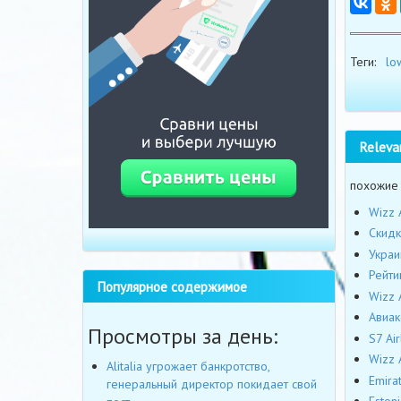
Теги:
lo
Releva
похожие
Wizz 
Cкидк
Украи
Рейти
Популярное содержимое
Wizz 
Авиак
Просмотры за день:
S7 Ai
Wizz 
Alitalia угрожает банкротство,
Emira
генеральный директор покидает свой