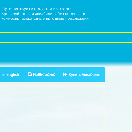
Путешествуйте просто и выгодно.
Бронируй отели и авиабилеты без переплат и
комиссий. Только самые выгодные предложения.
In English
Найти отель
Купить Авиабилет