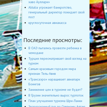
хаво йуллари»
Alitalia угрожает банкротство,
генеральный директор покидает свой
пост
круглосуточная авиакасса
Последние просмотры:
В ОАЭ пытались провезти ребенка в
чемодане
Турция пересматривает свой взгляд на
туризм
Самым красивым городом мира
признан Тель-Авив
«Трансаэро» наращивает авиапарк
Боингов
Занижение цен в туризме не будет?
В Грузии значительно вырос турпоток
План улучшения туризма Шри-Ланки
Экскурсионный тур по Степному Алтаю