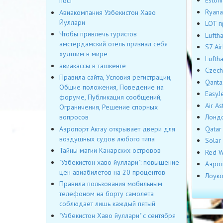
Eston
пост
Ryana
Авиакомпания Узбекистон Хаво
Йуллари
LOT п
Чтобы привлечь туристов
Lufth
амстердамский отель признал себя
S7 Ai
худшим в мире
Lufth
авиакассы в ташкенте
Czech
Правила сайта, Условия регистрации,
Qanta
Общие положения, Поведение на
EasyJ
форуме, Публикация сообщений,
Air A
Ограничения, Решение спорных
Лондо
вопросов
Qatar
Аэропорт Актау открывает двери для
воздушных судов любого типа
Solar
Тайны магии Канарских островов
Red W
"Узбекистон хаво йуллари": повышение
Аэроп
цен авиабилетов на 20 процентов
Лоуко
Правила пользования мобильным
телефоном на борту самолета
соблюдает лишь каждый пятый
"Узбекистон Хаво йуллари" с сентября