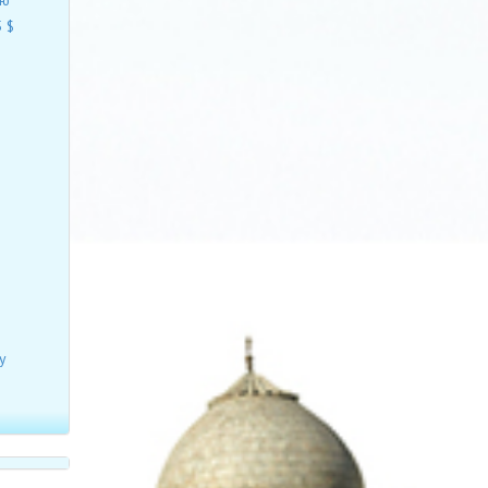
ию
 $
у