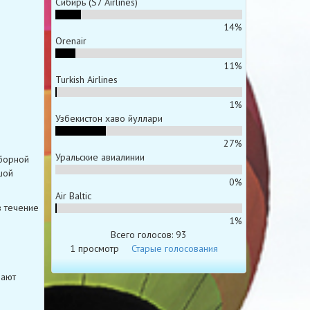
Сибирь (S7 Airlines)
14%
Orenair
11%
Turkish Airlines
1%
Узбекистон хаво йуллари
27%
Уральские авиалинии
оборной
шой
0%
Air Baltic
в течение
1%
Всего голосов: 93
1 просмотр
Старые голосования
шают