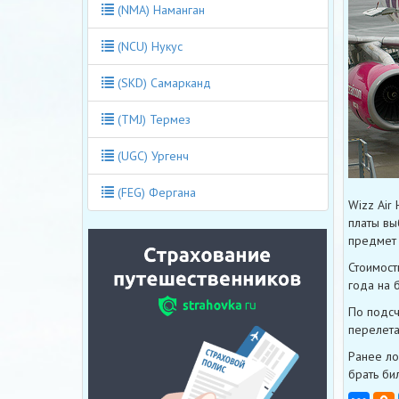
(NMA) Наманган
(NCU) Нукус
(SKD) Самарканд
(TMJ) Термез
(UGC) Ургенч
(FEG) Фергана
Wizz Air
платы вы
предмет 
Стоимост
года на 
По подсч
перелета
Ранее ло
брать би