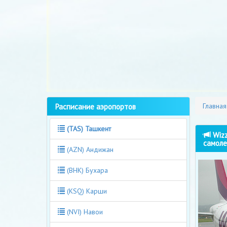
Расписание аэропортов
Главная
(TAS) Ташкент
Wizz
самоле
(AZN) Андижан
(BHK) Бухара
(KSQ) Карши
(NVI) Навои