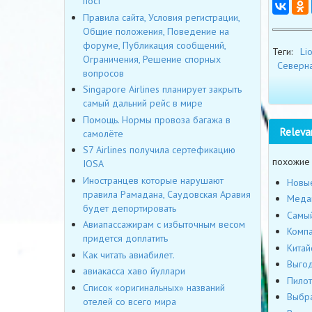
пост
Правила сайта, Условия регистрации,
Общие положения, Поведение на
форуме, Публикация сообщений,
Теги:
Lio
Ограничения, Решение спорных
Северна
вопросов
Singapore Airlines планирует закрыть
самый дальний рейс в мире
Помощь. Нормы провоза багажа в
Releva
самолёте
S7 Airlines получила сертефикацию
похожие
IOSA
Иностранцев которые нарушают
Новые
правила Рамадана, Саудовская Аравия
Медан
будет депортировать
Самый
Авиапассажирам с избыточным весом
Компа
придется доплатить
Китай
Как читать авиабилет.
Выгод
авиакасса хаво йуллари
Пилот
Список «оригинальных» названий
Выбра
отелей со всего мира