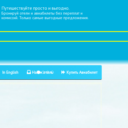
Путешествуйте просто и выгодно.
Бронируй отели и авиабилеты без переплат и
комиссий. Только самые выгодные предложения.
In English
Найти отель
Купить Авиабилет