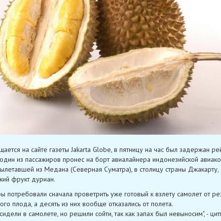
ается на сайте газеты Jakarta Globe, в пятницу на час был задержан рей
о один из пассажиров пронес на борт авиалайнера индонезийской авиак
, вылетавшей из Медана (Северная Суматра), в столицу страны Джакарту,
кий фрукт дуриан.
ы потребовали сначала проветрить уже готовый к взлету самолет от ре
ого плода, а десять из них вообще отказались от полета.
сидели в самолете, но решили сойти, так как запах был невыносим", - ци