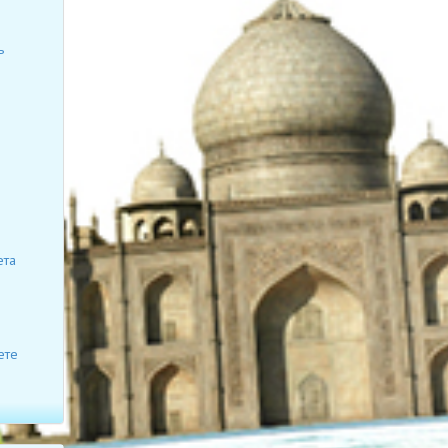
ь
ета
ете