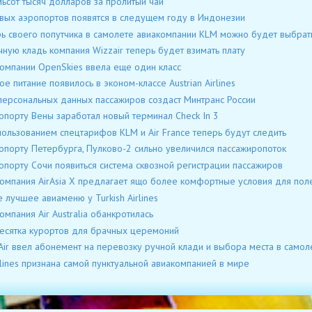
ьсот тысяч долларов за пролитый чай
вых аэропортов появятся в следущем году в Индонезии
ь своего попутчика в самолете авиакомпании KLM можно будет выбрат
чную кладь компания Wizzair теперь будет взимать плату
омпании OpenSkies ввела еще один класс
ое питание появилось в эконом-классе Austrian Airlines
персональных данных пассажиров создаст Минтранс России
опорту Вены заработал новый терминал Check In 3
пользованием спецтарифов КLM и Air France теперь будут следить
опорту Петербурга, Пулково-2 сильно увеличился пассажиропоток
опорту Сочи появиться система сквозной регистрации пассажиров
омпания AirAsia X предлагает ящо более комфортные условия для пол
 лучшее авиаменю у Turkish Airlines
омпания Air Australia обанкротилась
есятка курортов для брачных церемоний
Air ввел абонемент на перевозку ручной клади и выбора места в самол
rlines признана самой пунктуальной авиакомпанией в мире