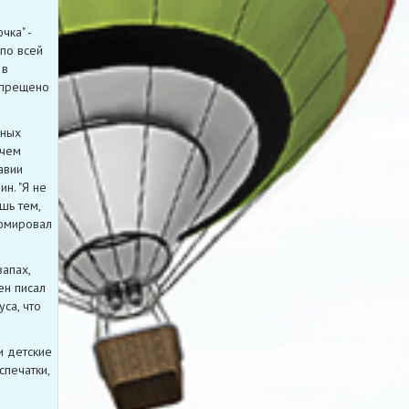
чка" -
по всей
 в
запрещено
ьных
 чем
авии
н. "Я не
шь тем,
зюмировал
апах,
ен писал
уса, что
и детские
спечатки,