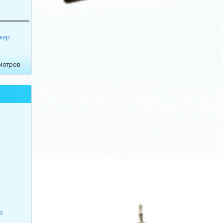
жир
мотров
s