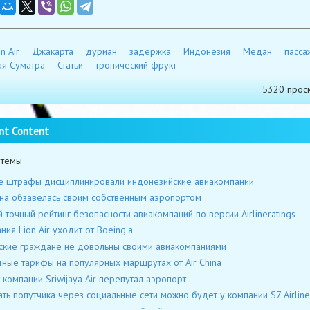
n Air
Джакарта
дуриан
задержка
Индонезия
Медан
пасса
я Суматра
Статьи
тропический фрукт
5320 прос
nt Content
 темы
 штрафы дисциплинировали индонезийские авиакомпании
а обзавелась своим собственным аэропортом
 точный рейтинг безопасности авиакомпаний по версии Airlineratings
ния Lion Air уходит от Boeing'а
ские граждане не довольны своими авиакомпаниями
ные тарифы на популярных маршрутах от Air China
 компании Sriwijaya Air перепутал аэропорт
ть попутчика через социальные сети можно будет у компании S7 Airline