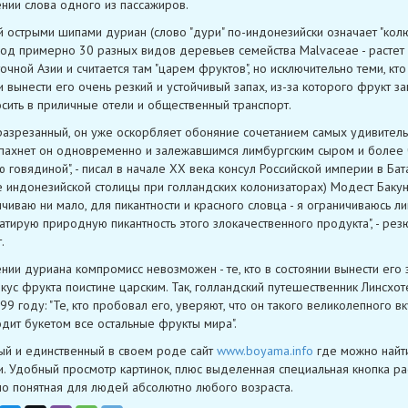
нии слова одного из пассажиров.
 острыми шипами дуриан (слово "дури" по-индонезийски означает "колю
плод примерно 30 разных видов деревьев семейства Malvaceae - растет 
очной Азии и считается там "царем фруктов", но исключительно теми, кто
и вынести его очень резкий и устойчивый запах, из-за которого фрукт 
сить в приличные отели и общественный транспорт.
разрезанный, он уже оскорбляет обоняние сочетанием самых удивител
 пахнет он одновременно и залежавшимся лимбургским сыром и более
 говядиной", - писал в начале XX века консул Российской империи в Бат
е индонезийской столицы при голландских колонизаторах) Модест Бакуни
чиваю ни мало, для пикантности и красного словца - я ограничиваюсь ли
татирую природную пикантность этого злокачественного продукта", - ре
.
нии дуриана компромисс невозможен - те, кто в состоянии вынести его з
вкус фрукта поистине царским. Так, голландский путешественник Линсхот
9 году: "Те, кто пробовал его, уверяют, что он такого великолепного вк
дит букетом все остальные фрукты мира".
ый и единственный в своем роде сайт
www.boyama.info
где можно найт
и. Удобный просмотр картинок, плюс выделенная специальная кнопка ра
но понятная для людей абсолютно любого возраста.