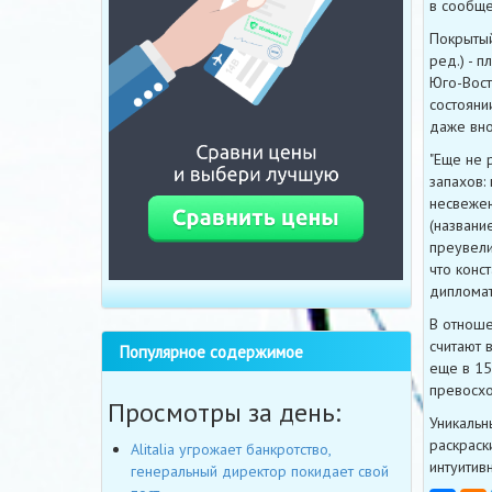
в сообще
Покрытый
ред.) - 
Юго-Вост
состояни
даже вно
"Еще не 
запахов:
несвежею
(названи
преувели
что конс
дипломат
В отноше
считают 
Популярное содержимое
еще в 159
превосхо
Просмотры за день:
Уникальн
раскраск
Alitalia угрожает банкротство,
интуитив
генеральный директор покидает свой