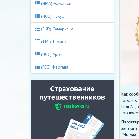
(NMA) Наманган
(NCU) Нукус
(SKD) Самарканд
(TMJ) Термез
(UGC) Ургенч
(FEG) Фергана
Как сообщ
того, чт
Lion Air
тропичес
Пассажир
запаха эт
"Мы уже 