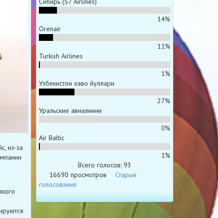
Сибирь (S7 Airlines)
14%
Orenair
11%
Turkish Airlines
1%
Узбекистон хаво йуллари
27%
Уральские авиалинии
0%
Air Baltic
с, из-за
1%
омпании
Всего голосов: 93
16690 просмотров
Старые
голосования
зкого
тируются