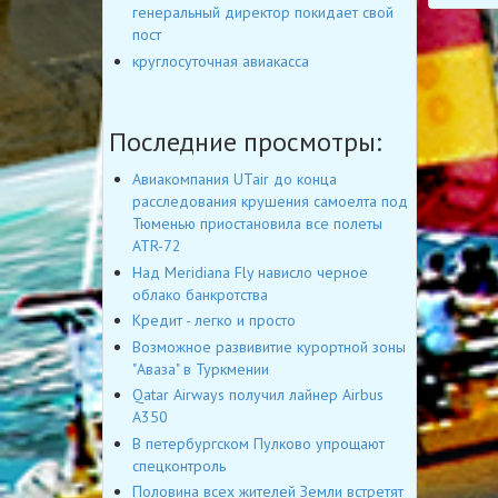
генеральный директор покидает свой
пост
круглосуточная авиакасса
Последние просмотры:
Авиакомпания UTair до конца
расследования крушения самоелта под
Тюменью приостановила все полеты
ATR-72
Над Meridiana Fly нависло черное
облако банкротства
Кредит - легко и просто
Возможное развивитие курортной зоны
"Аваза" в Туркмении
Qatar Airways получил лайнер Airbus
А350
В петербургском Пулково упрощают
спецконтроль
Половина всех жителей Земли встретят