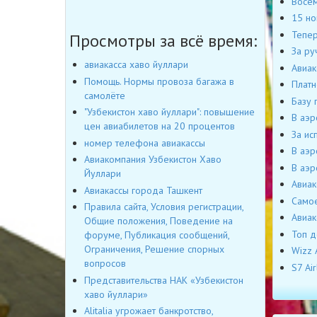
Восем
15 но
Тепер
Просмотры за всё время:
За ру
авиакасса хаво йуллари
Авиак
Помощь. Нормы провоза багажа в
Платн
самолёте
Базу 
"Узбекистон хаво йуллари": повышение
В аэр
цен авиабилетов на 20 процентов
За ис
номер телефона авиакассы
В аэр
Авиакомпания Узбекистон Хаво
В аэр
Йуллари
Авиак
Авиакассы города Ташкент
Самое
Правила сайта, Условия регистрации,
Авиак
Общие положения, Поведение на
Топ д
форуме, Публикация сообщений,
Ограничения, Решение спорных
Wizz 
вопросов
S7 Ai
Представительства НАК «Узбекистон
хаво йуллари»
Alitalia угрожает банкротство,