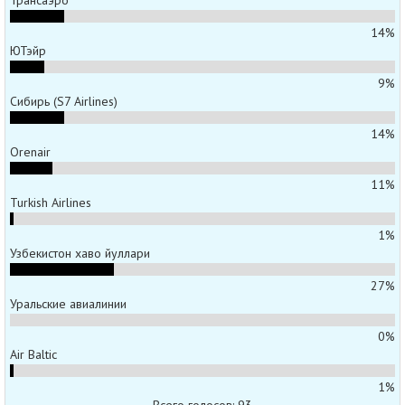
14%
ЮТэйр
9%
Сибирь (S7 Airlines)
14%
Orenair
11%
Turkish Airlines
1%
Узбекистон хаво йуллари
27%
Уральские авиалинии
0%
Air Baltic
1%
Всего голосов: 93