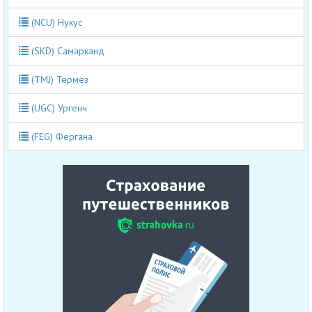
(NCU) Нукус
(SKD) Самарканд
(TMJ) Термез
(UGC) Ургенч
(FEG) Фергана