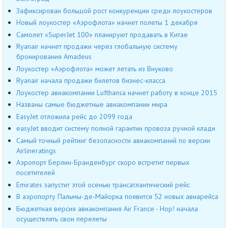
Зафиксирован большой рост конкуренции среди лоукостеров
Новый лоукостер «Аэрофлота» начнет полеты 1 декабря
Самолет «SuperJet 100» планируют продавать в Китае
Ryanair начнет продажи через глобальную систему
бронирования Amadeus
Лоукостер «Аэрофлота» может летать из Внуково
Ryanair начала продажи билетов бизнес-класса
Лоукостер авиакомпании Lufthansa начнет работу в конце 2015
Названы самые бюджетные авиакомпании мира
EasyJet отложила рейс до 2099 года
easyJet вводит систему полной гарантии провоза ручной клади
Самый точный рейтинг безопасности авиакомпаний по версии
Airlineratings
Аэропорт Берлин-Бранденбург скоро встретит первых
посетителей
Emirates запустит этой осенью трансатлантический рейс
В аэропорту Пальмы-де-Майорка появится 52 новых авиарейса
Бюджетная версия авиакомпания Air France - Hop! начала
осуществлять свои перелеты