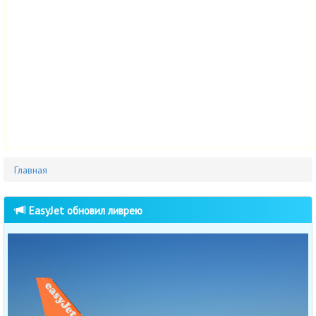
Главная
EasyJet обновил ливрею