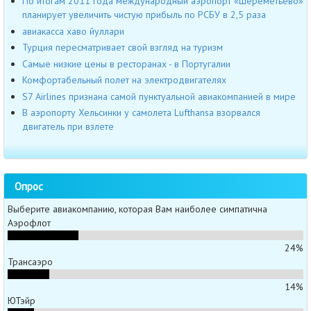
По итогам 2011 года международный аэропорт «Шереметьево»
планирует увеличить чистую прибыль по РСБУ в 2,5 раза
авиакасса хаво йуллари
Турция пересматривает свой взгляд на туризм
Самые низкие цены в ресторанах - в Португалии
Комфортабельный полет на электродвигателях
S7 Airlines признана самой пунктуальной авиакомпанией в мире
В аэропорту Хельсинки у самолета Lufthansa взорвался
двигатель при взлете
Опрос
Выберите авиакомпанию, которая Вам наиболее симпатична
Аэрофлот
24%
Трансаэро
14%
ЮТэйр