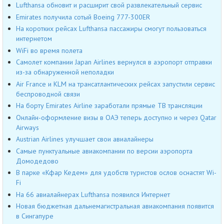
Lufthansa обновит и расширит свой развлекательный сервис
Emirates получила сотый Boeing 777-300ER
На коротких рейсах Lufthansa пассажиры смогут пользоваться
интернетом
WiFi во время полета
Самолет компании Japan Airlines вернулся в аэропорт отправки
из-за обнаруженной неполадки
Air France и KLM на трансатлантических рейсах запустили сервис
беспроводной связи
На борту Emirates Airline заработали прямые ТВ трансляции
Онлайн-оформление визы в ОАЭ теперь доступно и через Qatar
Airways
Austrian Airlines улучшает свои авиалайнеры
Самые пунктуальные авиакомпании по версии аэропорта
Домодедово
В парке «Кфар Кедем» для удобств туристов ослов оснастят Wi-
Fi
На 66 авиалайнерах Lufthansa появился Интернет
Новая бюджетная дальнемагистральная авиакомпания появится
в Сингапуре