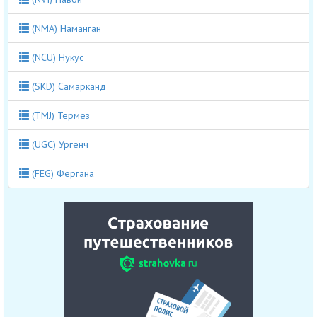
(NMA) Наманган
(NCU) Нукус
(SKD) Самарканд
(TMJ) Термез
(UGC) Ургенч
(FEG) Фергана