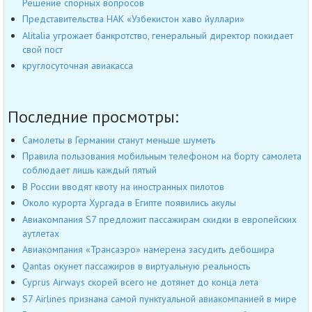
Решение спорных вопросов
Представительства НАК «Узбекистон хаво йуллари»
Alitalia угрожает банкротство, генеральный директор покидает
свой пост
круглосуточная авиакасса
Последние просмотры:
Самолеты в Германии станут меньше шуметь
Правила пользования мобильным телефоном на борту самолета
соблюдает лишь каждый пятый
В России вводят квоту на иностранных пилотов
Около курорта Хургада в Египте появились акулы
Авиакомпания S7 предложит пассажирам скидки в европейских
аутлетах
Авиакомпания «Трансаэро» намерена засудить дебошира
Qantas окунет пассажиров в виртуальную реальность
Cyprus Airways скорей всего не дотянет до конца лета
S7 Airlines признана самой пунктуальной авиакомпанией в мире