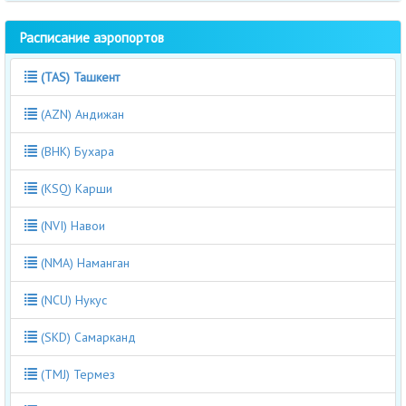
Расписание аэропортов
(TAS) Ташкент
(AZN) Андижан
(BHK) Бухара
(KSQ) Карши
(NVI) Навои
(NMA) Наманган
(NCU) Нукус
(SKD) Самарканд
(TMJ) Термез