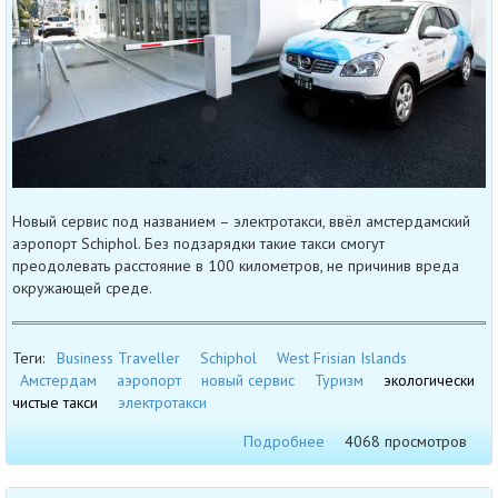
Новый сервис под названием – электротакси, ввёл амстердамский
аэропорт Schiphol. Без подзарядки такие такси смогут
преодолевать расстояние в 100 километров, не причинив вреда
окружающей среде.
Теги:
Business Traveller
Schiphol
West Frisian Islands
Амстердам
аэропорт
новый сервис
Туризм
экологически
чистые такси
электротакси
Подробнее
4068 просмотров