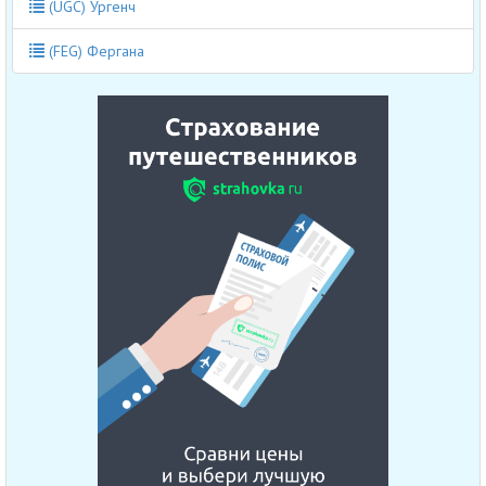
(UGC) Ургенч
(FEG) Фергана