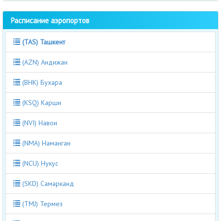
Расписание аэропортов
(TAS) Ташкент
(AZN) Андижан
(BHK) Бухара
(KSQ) Карши
(NVI) Навои
(NMA) Наманган
(NCU) Нукус
(SKD) Самарканд
(TMJ) Термез