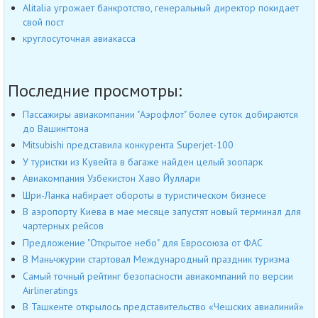
Alitalia угрожает банкротство, генеральный директор покидает
свой пост
круглосуточная авиакасса
Последние просмотры:
Пассажиры авиакомпании "Аэрофлот" более суток добираются
до Вашингтона
Mitsubishi представила конкурента Superjet-100
У туристки из Кувейта в багаже найден целый зоопарк
Авиакомпания Узбекистон Хаво Йуллари
Шри-Ланка набирает обороты в туристическом бизнесе
В аэропорту Киева в мае месяце запустят новый терминал для
чартерных рейсов
Предложение "Открытое небо" для Евросоюза от ФАС
В Маньчжурии стартовал Международный праздник туризма
Самый точный рейтинг безопасности авиакомпаний по версии
Airlineratings
В Ташкенте открылось представительство «Чешских авиалиний»