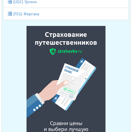
(UGC) Ургенч
(FEG) Фергана