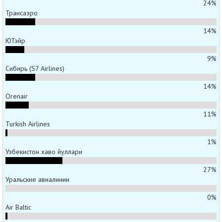
24%
Трансаэро
14%
ЮТэйр
9%
Сибирь (S7 Airlines)
14%
Orenair
11%
Turkish Airlines
1%
Узбекистон хаво йуллари
27%
Уральские авиалинии
0%
Air Baltic