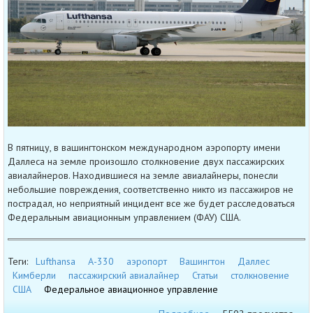
В пятницу, в вашингтонском международном аэропорту имени
Даллеса на земле произошло столкновение двух пассажирских
авиалайнеров. Находившиеся на земле авиалайнеры, понесли
небольшие повреждения, соответственно никто из пассажиров не
пострадал, но неприятный инцидент все же будет расследоваться
Федеральным авиационным управлением (ФАУ) США.
Теги:
Lufthansa
А-330
аэропорт
Вашингтон
Даллес
Кимберли
пассажирский авиалайнер
Статьи
столкновение
США
Федеральное авиационное управление