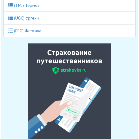
(TMJ) Термез
(UGC) Ургенч
(FEG) Фергана