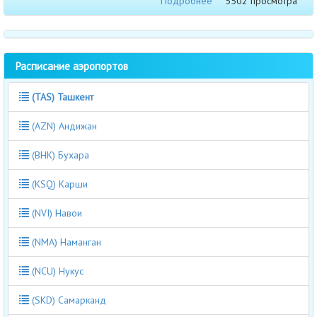
Подробнее
5502 просмотра
Расписание аэропортов
(TAS) Ташкент
(AZN) Андижан
(BHK) Бухара
(KSQ) Карши
(NVI) Навои
(NMA) Наманган
(NCU) Нукус
(SKD) Самарканд